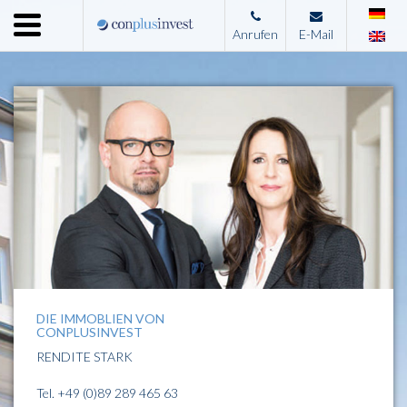
Menu
Anrufen
E-Mail
Home
Unternehmen
Leistungen
Immobilienangebote
News
Presse
Kontakt
Impressum
DIE IMMOBLIEN VON
CONPLUSINVEST
RENDITE STARK
Tel.
+49 (0)89 289 465 63