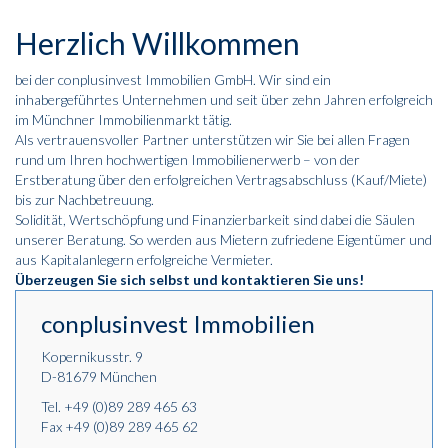
Herzlich Willkommen
bei der conplusinvest Immobilien GmbH. Wir sind ein
inhabergeführtes Unternehmen und seit über zehn Jahren erfolgreich
im Münchner Immobilienmarkt tätig.
Als vertrauensvoller Partner unterstützen wir Sie bei allen Fragen
rund um Ihren hochwertigen Immobilienerwerb – von der
Erstberatung über den erfolgreichen Vertragsabschluss (Kauf/Miete)
bis zur Nachbetreuung.
Solidität, Wertschöpfung und Finanzierbarkeit sind dabei die Säulen
unserer Beratung. So werden aus Mietern zufriedene Eigentümer und
aus Kapitalanlegern erfolgreiche Vermieter.
Überzeugen Sie sich selbst und kontaktieren Sie uns!
conplusinvest Immobilien
Kopernikusstr. 9
D-81679 München
VERKAUFT – Objekt M41-Studentenappartements
Tel.
+49 (0)89 289 465 63
München (82 Wohnungen)
Fax +49 (0)89 289 465 62
Die komplettmöblierten 1 Zimmer Micro-Appartements