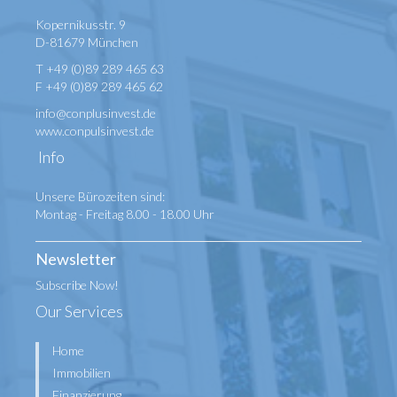
Kopernikusstr. 9
D-81679 München
T +49 (0)89 289 465 63
F +49 (0)89 289 465 62
info@conplusinvest.de
www.conpulsinvest.de
Info
Unsere Bürozeiten sind:
Montag - Freitag 8.00 - 18.00 Uhr
Newsletter
Subscribe Now!
Our Services
Home
Immobilien
Finanzierung