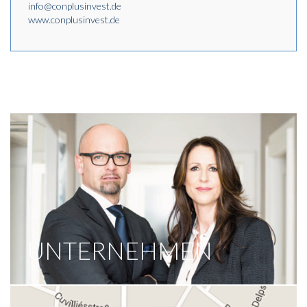
info@conplusinvest.de
(inkl. Einbauküche) ausgestattet. Das Smart-Living
www.conplusinvest.de
Konzept begeistert Menschen in jedem Alter. Ob
Studenten oder Singles, die vollmöblierte Apartments mit
hochwertiger Einba..
weiter lesen
UNTERNEHMEN