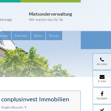
Mietsonderverwaltung
abhängig
Wir machen das für Sie
ehmen
Karriere
News
Presse
Anrufen
E-Mail
conplusinvest Immobilien
Facebook
Kopernikusstr. 9