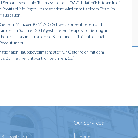
Senior Leadership Teams soll er das DACH Haftpflichtteam in die
 Profitabilität liegen. Insbesondere wird er mit seinem Team im
r ausbauen.
ls General Manager (GM) AIG Schweiz konzentrieren und
 an der im Sommer 2019 gestarteten Neupositionierung am
en Ziel, das multinationale Sach- und Haftpflichtgeschäft
 Bedeutung zu.
 nationaler Hauptbevollmächtigter für Österreich mit dem
s Zanner, verantwortlich zeichnen. (ad)
Our Services
 Bürozeiten sind:
Home