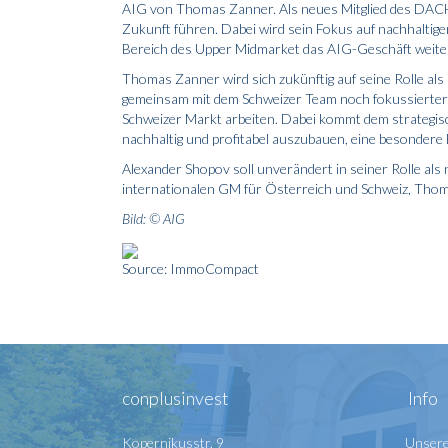
AIG von Thomas Zanner. Als neues Mitglied des DACH 
Zukunft führen. Dabei wird sein Fokus auf nachhaltiger
Bereich des Upper Midmarket das AIG-Geschäft weite
Thomas Zanner wird sich zukünftig auf seine Rolle a
gemeinsam mit dem Schweizer Team noch fokussierter
Schweizer Markt arbeiten. Dabei kommt dem strategisch
nachhaltig und profitabel auszubauen, eine besondere
Alexander Shopov soll unverändert in seiner Rolle als
internationalen GM für Österreich und Schweiz, Thoma
Bild: © AIG
Source: ImmoCompact
conplusinvest
Info
Kopernikusstr. 9
Unsere