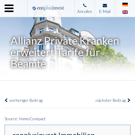
Menu
Anrufen
E-Mail
Home
Unternehmen
Allianz Private Kranken
Leistungen
erweitert Tarife für
Immobilienangebote
Beamte
News
Presse
Kontakt
vorheriger Beitrag
nächster Beitrag
Impressum
Source: ImmoCompact
conplusinvest Immobilien