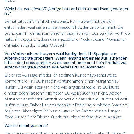
muss.
Weißt du, wie diese 70-jährige Frau auf dich aufmerksam geworden
ist?
Sie hat tatsächlich einfach gegoogelt. Für maiwerk hat sie sich
entschieden, weil sie jemanden gesucht hat, der unabhängig ist. Die
Sache kam ihr einfach ein bisschen spanisch vor. Der Strukturvertrieb
hatte ihr suggeriert, dass das angebotene Produkt keine Provisionen
enthalten würde. Totaler Quatsch.
Von Verbraucherschützern wird häufig der ETF-Sparplan zur
Altersvorsorge propagiert. Wenn jemand mit einem gut laufenden
ETF- oder Fondssparplan zu dir kommt und sonst kein Produkt zur
Altersvorsorge aufweist, wie berätst du so jemanden?
Die erste Aussage, mit der ich so einen Kunden typischerweise
konfrontiere, ist: Du hast dir vorgenommen, einen Marathon zu
laufen. Du weißt aber gar nicht, wie lang die Strecke ist. Du läufst
einfach jeden Tag zehn Kilometer. Du weißt auch gar nicht, wo der
Marathon stattfindet. Aber du denkst dir, dass du viel laufen und weit
laufen musst. Daher kann es doch kein Fehler sein, mit dem Sparen zu
beginnen. Aber eigentlich hast du gar keine Rahmendaten. Langer
Rede kurzer Sinn: Dieser Kunde braucht eine Status-quo-Analyse.
Was ist damit gemeint?
Der Kunde muss sich ein paar Fragen stellen: Wo stehe ich aktuell?