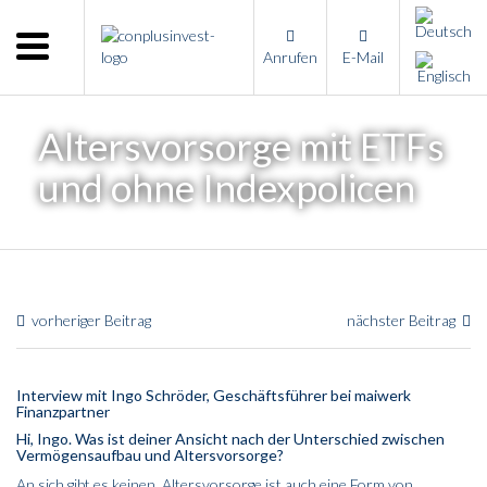
Menu
Anrufen
E-Mail
Home
Unternehmen
Altersvorsorge mit ETFs
Leistungen
und ohne Indexpolicen
Immobilienangebote
News
Presse
vorheriger Beitrag
nächster Beitrag
Kontakt
Impressum
Interview mit Ingo Schröder, Geschäftsführer bei maiwerk
Finanzpartner
Hi, Ingo. Was ist deiner Ansicht nach der Unterschied zwischen
Vermögensaufbau und Altersvorsorge?
An sich gibt es keinen. Altersvorsorge ist auch eine Form von