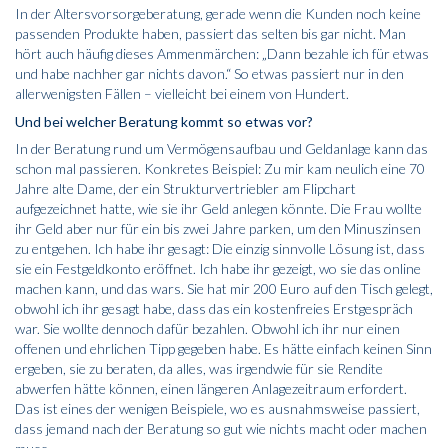
In der Altersvorsorgeberatung, gerade wenn die Kunden noch keine
passenden Produkte haben, passiert das selten bis gar nicht. Man
hört auch häufig dieses Ammenmärchen: „Dann bezahle ich für etwas
und habe nachher gar nichts davon.“ So etwas passiert nur in den
allerwenigsten Fällen – vielleicht bei einem von Hundert.
Und bei welcher Beratung kommt so etwas vor?
In der Beratung rund um Vermögensaufbau und Geldanlage kann das
schon mal passieren. Konkretes Beispiel: Zu mir kam neulich eine 70
Jahre alte Dame, der ein Strukturvertriebler am Flipchart
aufgezeichnet hatte, wie sie ihr Geld anlegen könnte. Die Frau wollte
ihr Geld aber nur für ein bis zwei Jahre parken, um den Minuszinsen
zu entgehen. Ich habe ihr gesagt: Die einzig sinnvolle Lösung ist, dass
sie ein Festgeldkonto eröffnet. Ich habe ihr gezeigt, wo sie das online
machen kann, und das wars. Sie hat mir 200 Euro auf den Tisch gelegt,
obwohl ich ihr gesagt habe, dass das ein kostenfreies Erstgespräch
war. Sie wollte dennoch dafür bezahlen. Obwohl ich ihr nur einen
offenen und ehrlichen Tipp gegeben habe. Es hätte einfach keinen Sinn
ergeben, sie zu beraten, da alles, was irgendwie für sie Rendite
abwerfen hätte können, einen längeren Anlagezeitraum erfordert.
Das ist eines der wenigen Beispiele, wo es ausnahmsweise passiert,
dass jemand nach der Beratung so gut wie nichts macht oder machen