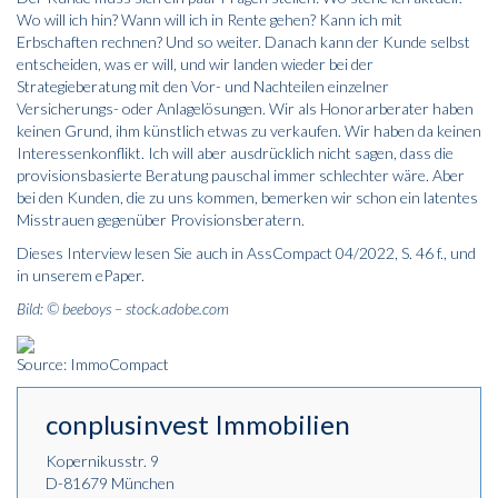
Wo will ich hin? Wann will ich in Rente gehen? Kann ich mit
Erbschaften rechnen? Und so weiter. Danach kann der Kunde selbst
entscheiden, was er will, und wir landen wieder bei der
Strategieberatung mit den Vor- und Nachteilen einzelner
Versicherungs- oder Anlagelösungen. Wir als Honorarberater haben
keinen Grund, ihm künstlich etwas zu verkaufen. Wir haben da keinen
Interessenkonflikt. Ich will aber ausdrücklich nicht sagen, dass die
provisionsbasierte Beratung pauschal immer schlechter wäre. Aber
bei den Kunden, die zu uns kommen, bemerken wir schon ein latentes
Misstrauen gegenüber Provisionsberatern.
Dieses Interview lesen Sie auch in AssCompact 04/2022, S. 46 f., und
in unserem
ePaper
.
Bild: © beeboys – stock.adobe.com
Source: ImmoCompact
conplusinvest Immobilien
Kopernikusstr. 9
D-81679 München