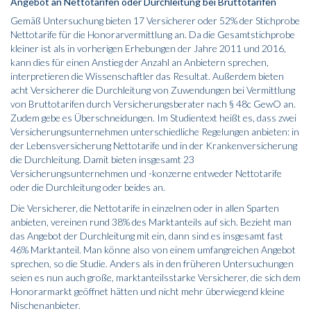
Angebot an Nettotarifen oder Durchleitung bei Bruttotarifen
Gemäß Untersuchung bieten 17 Versicherer oder 52% der Stichprobe
Nettotarife für die Honorarvermittlung an. Da die Gesamtstichprobe
kleiner ist als in vorherigen Erhebungen der Jahre 2011 und 2016,
kann dies für einen Anstieg der Anzahl an Anbietern sprechen,
interpretieren die Wissenschaftler das Resultat. Außerdem bieten
acht Versicherer die Durchleitung von Zuwendungen bei Vermittlung
von Bruttotarifen durch Versicherungsberater nach § 48c GewO an.
Zudem gebe es Überschneidungen. Im Studientext heißt es, dass zwei
Versicherungsunternehmen unterschiedliche Regelungen anbieten: in
der Lebensversicherung Nettotarife und in der Krankenversicherung
die Durchleitung. Damit bieten insgesamt 23
Versicherungsunternehmen und -konzerne entweder Nettotarife
oder die Durchleitung oder beides an.
Die Versicherer, die Nettotarife in einzelnen oder in allen Sparten
anbieten, vereinen rund 38% des Marktanteils auf sich. Bezieht man
das Angebot der Durchleitung mit ein, dann sind es insgesamt fast
46% Marktanteil. Man könne also von einem umfangreichen Angebot
sprechen, so die Studie. Anders als in den früheren Untersuchungen
seien es nun auch große, marktanteilsstarke Versicherer, die sich dem
Honorarmarkt geöffnet hätten und nicht mehr überwiegend kleine
Nischenanbieter.