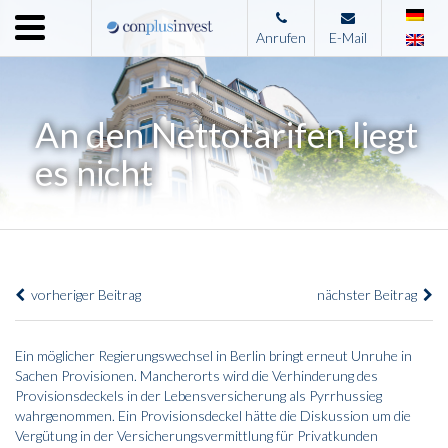
Menu
Anrufen
E-Mail
Home
Unternehmen
An den Nettotarifen liegt
Leistungen
es nicht
Immobilienangebote
News
Presse
vorheriger Beitrag
nächster Beitrag
Kontakt
Impressum
Ein möglicher Regierungswechsel in Berlin bringt erneut Unruhe in
Sachen Provisionen. Mancherorts wird die Verhinderung des
Provisionsdeckels in der Lebensversicherung als Pyrrhussieg
wahrgenommen. Ein Provisionsdeckel hätte die Diskussion um die
Vergütung in der Versicherungsvermittlung für Privatkunden