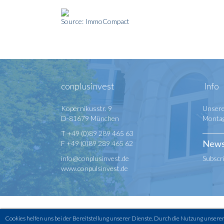
Source: ImmoCompact
conplusinvest
Info
Kopernikusstr. 9
Unsere
D-81679 München
Montag 
T +49 (0)89 289 465 63
News
F +49 (0)89 289 465 62
info@conplusinvest.de
Subscr
www.conpulsinvest.de
Copyright © 2026 conplusinvest - All rights reserved -
Cookies helfen uns bei der Bereitstellung unserer Dienste. Durch die Nutzung unserer 