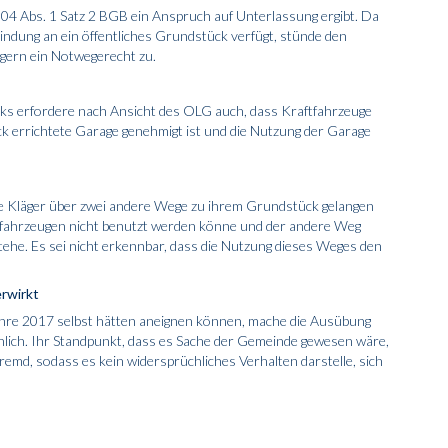
004 Abs. 1 Satz 2 BGB
ein Anspruch auf Unterlassung ergibt. Da
indung an ein öffentliches Grundstück verfügt, stünde den
gern ein Notwegerecht zu.
s erfordere nach Ansicht des OLG auch, dass Kraftfahrzeuge
k errichtete Garage genehmigt ist und die Nutzung der Garage
e Kläger über zwei andere Wege zu ihrem Grundstück gelangen
ftfahrzeugen nicht benutzt werden könne und der andere Weg
tehe. Es sei nicht erkennbar, dass die Nutzung dieses Weges den
rwirkt
ahre 2017 selbst hätten aneignen können, mache die Ausübung
lich. Ihr Standpunkt, dass es Sache der Gemeinde gewesen wäre,
emd, sodass es kein widersprüchliches Verhalten darstelle, sich