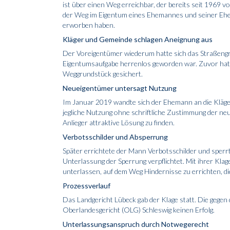
ist über einen Weg erreichbar, der bereits seit 1969 
der Weg im Eigentum eines Ehemannes und seiner Ehe
erworben haben.
Kläger und Gemeinde schlagen Aneignung aus
Der Voreigentümer wiederum hatte sich das Straßeng
Eigentumsaufgabe herrenlos geworden war. Zuvor hatt
Weggrundstück gesichert.
Neueigentümer untersagt Nutzung
Im Januar 2019 wandte sich der Ehemann an die Kläge
jegliche Nutzung ohne schriftliche Zustimmung der neu
Anlieger attraktive Lösung zu finden.
Verbotsschilder und Absperrung
Später errichtete der Mann Verbotsschilder und sperrt
Unterlassung der Sperrung verpflichtet. Mit ihrer Kla
unterlassen, auf dem Weg Hindernisse zu errichten, di
Prozessverlauf
Das Landgericht Lübeck gab der Klage statt. Die gegen
Oberlandesgericht (OLG) Schleswig keinen Erfolg.
Unterlassungsanspruch durch Notwegerecht