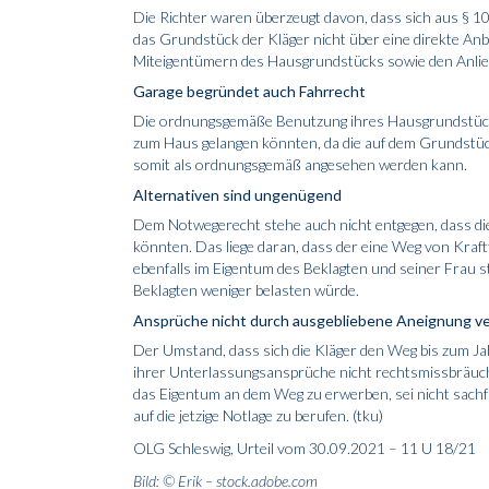
Die Richter waren überzeugt davon, dass sich aus
§ 1
das Grundstück der Kläger nicht über eine direkte Anb
Miteigentümern des Hausgrundstücks sowie den Anlie
Garage begründet auch Fahrrecht
Die ordnungsgemäße Benutzung ihres Hausgrundstück
zum Haus gelangen könnten, da die auf dem Grundstüc
somit als ordnungsgemäß angesehen werden kann.
Alternativen sind ungenügend
Dem Notwegerecht stehe auch nicht entgegen, dass di
könnten. Das liege daran, dass der eine Weg von Kra
ebenfalls im Eigentum des Beklagten und seiner Frau s
Beklagten weniger belasten würde.
Ansprüche nicht durch ausgebliebene Aneignung ve
Der Umstand, dass sich die Kläger den Weg bis zum J
ihrer Unterlassungsansprüche nicht rechtsmissbräuch
das Eigentum an dem Weg zu erwerben, sei nicht sachfr
auf die jetzige Notlage zu berufen. (tku)
OLG Schleswig, Urteil vom 30.09.2021 – 11 U 18/21
Bild: © Erik – stock.adobe.com