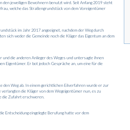
von den jeweiligen Bewohnern benutzt wird. Seit Anfang 2019 steht
frau, welche das Straßengrundstück von dem Voreigentümer
rundstück im Jahr 2017 angeeignet, nachdem der Weg durch
en sich weder die Gemeinde noch die Kläger das Eigentum an dem
r und die anderen Anlieger des Weges und untersagte ihnen
en Eigentümer. Er bot jedoch Gespräche an, um eine für die
e den Weg ab. In einem gerichtlichen Eilverfahren wurde er zur
ge verlangten die Kläger von dem Wegeigentümer nun, es zu
e die Zufahrt erschweren.
 die Entscheidung eingelegte Berufung hatte vor dem