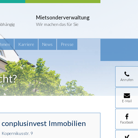
Mietsonderverwaltung
abhängig
Wir machen das für Sie
ehmen
Karriere
News
Presse
cht?
Anrufen
E-Mail
conplusinvest Immobilien
Facebook
Kopernikusstr. 9