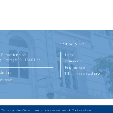
Our Services
 Bürozeiten sind:
Home
- Freitag 8.00 - 18.00 Uhr
Immobilien
Finanzierung
letter
Mietsonderverwaltung
ibe Now!
 by Skytala
Impressum
Dienste erklären Sie sich damit einverstanden, dass wir Cookies setzen.