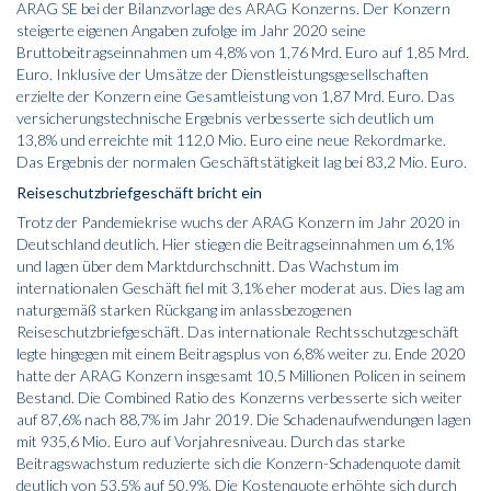
ARAG SE bei der Bilanzvorlage des ARAG Konzerns. Der Konzern
steigerte eigenen Angaben zufolge im Jahr 2020 seine
Bruttobeitragseinnahmen um 4,8% von 1,76 Mrd. Euro auf 1,85 Mrd.
Euro. Inklusive der Umsätze der Dienstleistungsgesellschaften
erzielte der Konzern eine Gesamtleistung von 1,87 Mrd. Euro. Das
versicherungstechnische Ergebnis verbesserte sich deutlich um
13,8% und erreichte mit 112,0 Mio. Euro eine neue Rekordmarke.
Das Ergebnis der normalen Geschäftstätigkeit lag bei 83,2 Mio. Euro.
Reiseschutzbriefgeschäft bricht ein
Trotz der Pandemiekrise wuchs der ARAG Konzern im Jahr 2020 in
Deutschland deutlich. Hier stiegen die Beitragseinnahmen um 6,1%
und lagen über dem Marktdurchschnitt. Das Wachstum im
internationalen Geschäft fiel mit 3,1% eher moderat aus. Dies lag am
naturgemäß starken Rückgang im anlassbezogenen
Reiseschutzbriefgeschäft. Das internationale Rechtsschutzgeschäft
legte hingegen mit einem Beitragsplus von 6,8% weiter zu. Ende 2020
hatte der ARAG Konzern insgesamt 10,5 Millionen Policen in seinem
Bestand. Die Combined Ratio des Konzerns verbesserte sich weiter
auf 87,6% nach 88,7% im Jahr 2019. Die Schadenaufwendungen lagen
mit 935,6 Mio. Euro auf Vorjahresniveau. Durch das starke
Beitragswachstum reduzierte sich die Konzern-Schadenquote damit
deutlich von 53,5% auf 50,9%. Die Kostenquote erhöhte sich durch