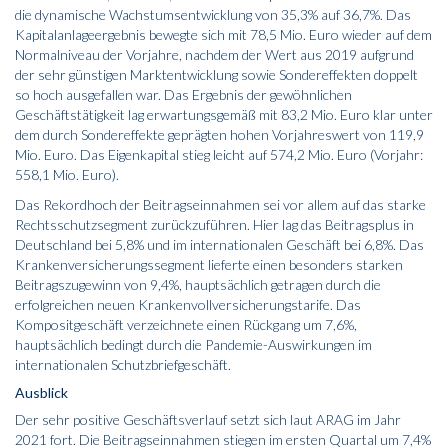
die dynamische Wachstumsentwicklung von 35,3% auf 36,7%. Das
Kapitalanlageergebnis bewegte sich mit 78,5 Mio. Euro wieder auf dem
Normalniveau der Vorjahre, nachdem der Wert aus 2019 aufgrund
der sehr günstigen Marktentwicklung sowie Sondereffekten doppelt
so hoch ausgefallen war. Das Ergebnis der gewöhnlichen
Geschäftstätigkeit lag erwartungsgemäß mit 83,2 Mio. Euro klar unter
dem durch Sondereffekte geprägten hohen Vorjahreswert von 119,9
Mio. Euro. Das Eigenkapital stieg leicht auf 574,2 Mio. Euro (Vorjahr:
558,1 Mio. Euro).
Das Rekordhoch der Beitragseinnahmen sei vor allem auf das starke
Rechtsschutzsegment zurückzuführen. Hier lag das Beitragsplus in
Deutschland bei 5,8% und im internationalen Geschäft bei 6,8%. Das
Krankenversicherungssegment lieferte einen besonders starken
Beitragszugewinn von 9,4%, hauptsächlich getragen durch die
erfolgreichen neuen Krankenvollversicherungstarife. Das
Kompositgeschäft verzeichnete einen Rückgang um 7,6%,
hauptsächlich bedingt durch die Pandemie-Auswirkungen im
internationalen Schutzbriefgeschäft.
Ausblick
Der sehr positive Geschäftsverlauf setzt sich laut ARAG im Jahr
2021 fort. Die Beitragseinnahmen stiegen im ersten Quartal um 7,4%