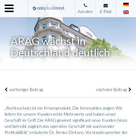
Menu
Anrufen
E-Mail
Home
Unternehmen
ARAG wächst in
Leistungen
Deutschland deutlich
Immobilienangebote
News
Presse
vorheriger Beitrag
nächster Beitrag
Kontakt
Impressum
„Rechtsschutz ist ein Krisenprodukt. Die Kennzahlen zeigen: Wir
liefern für unsere Kunden echte Mehrwerte und haben unser
Geschäft im Griff. Die ARAG gewinnt signifikant neue Kunden hinzu
und betreibt zugleich das operative Geschäft mit wachsender
Profitabilität“, erläuterte Dr. Renko Dirksen, Vorstandssprecher der