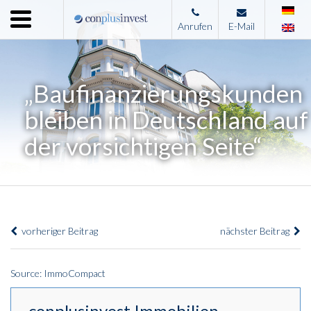
Menu
Anrufen
E-Mail
Home
Unternehmen
„Baufinanzierungskunden
Leistungen
bleiben in Deutschland auf
Immobilienangebote
der vorsichtigen Seite“
News
Presse
Kontakt
vorheriger Beitrag
nächster Beitrag
Impressum
Source: ImmoCompact
conplusinvest Immobilien