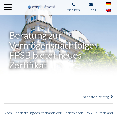
Menu
Anrufen
E-Mail
Home
Unternehmen
Beratung zur
Leistungen
Vermögensnachfolge:
Immobilienangebote
FPSB bietet neues
News
Zertifikat
Presse
Kontakt
Impressum
nächster Beitrag
Nach Einschätzung des Verbands der Finanzplaner FPSB Deutschland