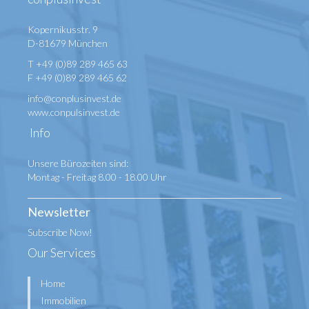
Kopernikusstr. 9
D-81679 München
T +49 (0)89 289 465 63
F +49 (0)89 289 465 62
info@conplusinvest.de
www.conpulsinvest.de
Info
Unsere Bürozeiten sind:
Montag - Freitag 8.00 - 18.00 Uhr
Newsletter
Subscribe Now!
Our Services
Home
Immobilien