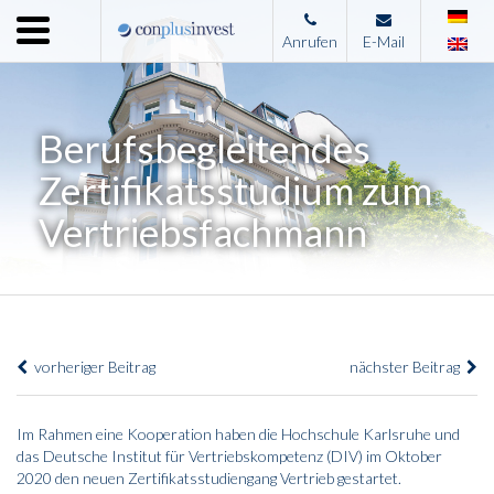
Menu
Anrufen
E-Mail
Home
Unternehmen
Berufsbegleitendes
Leistungen
Zertifikatsstudium zum
Immobilienangebote
Vertriebsfachmann
News
Presse
Kontakt
vorheriger Beitrag
nächster Beitrag
Impressum
Im Rahmen eine Kooperation haben die Hochschule Karlsruhe und
das Deutsche Institut für Vertriebskompetenz (DIV) im Oktober
2020 den neuen Zertifikatsstudiengang Vertrieb gestartet.