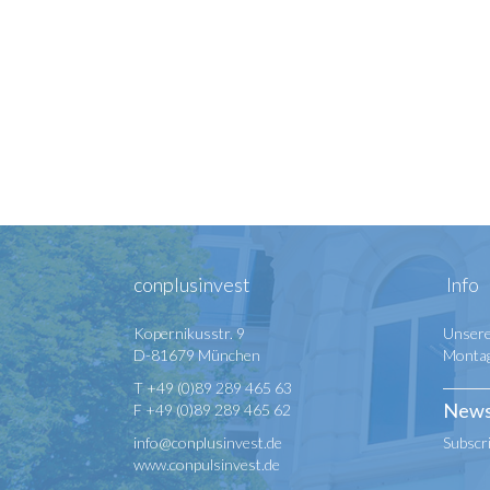
conplusinvest
Info
Kopernikusstr. 9
Unsere
D-81679 München
Montag 
T +49 (0)89 289 465 63
News
F +49 (0)89 289 465 62
info@conplusinvest.de
Subscr
www.conpulsinvest.de