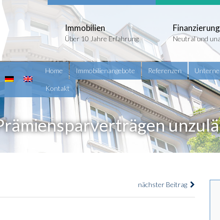
Immobilien
Finanzierung
Über 10 Jahre Erfahrung
Neutral und un
Home
Immobilienangebote
Referenzen
Untern
Kontakt
Prämiensparverträgen unzulä
nächster Beitrag