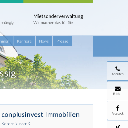
Mietsonderverwaltung
abhängig
Wir machen das für Sie
ehmen
Karriere
News
Presse
ssig
Anrufen
E-Mail
conplusinvest Immobilien
Facebook
Kopernikusstr. 9