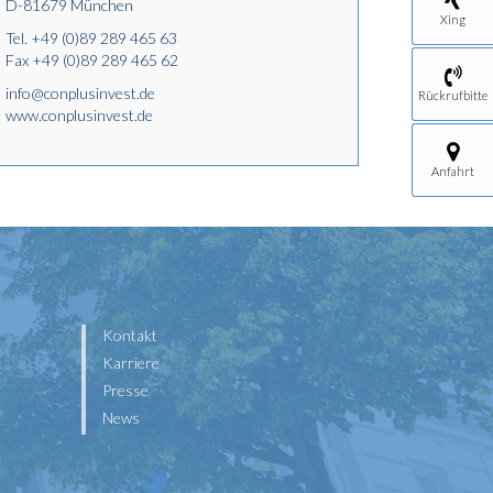
D-81679 München
Xing
Tel.
+49 (0)89 289 465 63
Fax +49 (0)89 289 465 62
info@conplusinvest.de
Rückrufbitte
www.conplusinvest.de
Anfahrt
Kontakt
Karriere
Presse
News