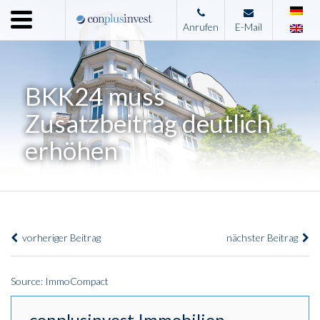
Menu
Anrufen
E-Mail
Home
Unternehmen
BKK24 muss
Leistungen
Zusatzbeitrag deutlich
Immobilienangebote
erhöhen
News
Presse
Kontakt
vorheriger Beitrag
nächster Beitrag
Impressum
Source: ImmoCompact
conplusinvest Immobilien