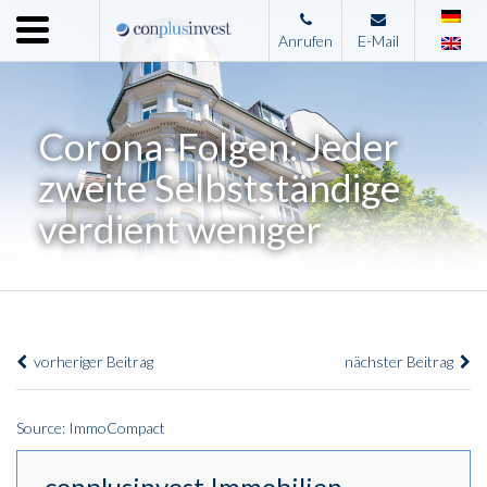
Menu
Anrufen
E-Mail
Home
Unternehmen
Corona-Folgen: Jeder
Leistungen
zweite Selbstständige
Immobilienangebote
verdient weniger
News
Presse
Kontakt
vorheriger Beitrag
nächster Beitrag
Impressum
Source: ImmoCompact
conplusinvest Immobilien