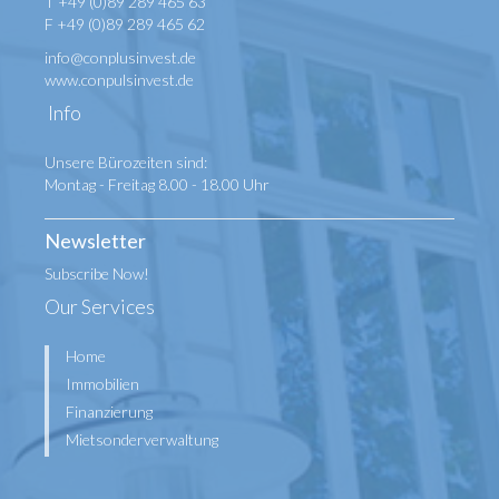
T +49 (0)89 289 465 63
F +49 (0)89 289 465 62
info@conplusinvest.de
www.conpulsinvest.de
Info
Unsere Bürozeiten sind:
Montag - Freitag 8.00 - 18.00 Uhr
Newsletter
Subscribe Now!
Our Services
Home
Immobilien
Finanzierung
Mietsonderverwaltung