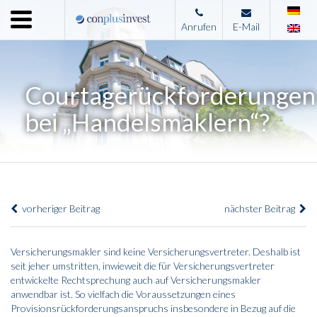
Menu
Anrufen
E-Mail
Home
Unternehmen
Courtagerückforderungen
Leistungen
bei „Handelsmaklern“?
Immobilienangebote
News
Presse
vorheriger Beitrag
nächster Beitrag
Kontakt
Impressum
Versicherungsmakler sind keine Versicherungsvertreter. Deshalb ist
seit jeher umstritten, inwieweit die für Versicherungsvertreter
entwickelte Rechtsprechung auch auf Versicherungsmakler
anwendbar ist. So vielfach die Voraussetzungen eines
Provisionsrückforderungsanspruchs insbesondere in Bezug auf die