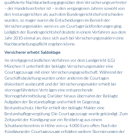
qualifizierte Nachbearbeitung gegenüber dem Versicherungsvertreter
– der Handelsvertreter ist – in den vergangenen Jahren sowohl von
den Instanzgerichten als auch dem Bundesgerichtshof entschieden
wurden, so mager waren die Entscheidungen im Bereich der
Versicherungsmakler, wenn es um Courtagerückforderungen ging.
Lediglich der Bundesgerichtshof deutete in einem Verfahren aus dem
Jahr 2010 einmal an, dass sich auch bei Versicherungsmaklern eine
Nachbearbeitungspflicht ergeben könne.
Versicherer erhebt Saldoklage
Im streitgegenständlichen Verfahren vor dem Landgericht (LG)
München II unterhielt der beklagte Versicherungsmakler eine
Courtagezusage mit einer Versicherungsgesellschaft. Während der
Geschäftsbeziehung wurden unter anderem die Courtagen
diskontiert ausbezahlt und der Versicherungsmakler erhielt bei
stornogefährdeten Verträgen eine entsprechende
Stornogefahrmitteilung. Darüber hinaus übernahm der Beklagte
Aufgaben der Bestandspflege und erhielt im Gegenzug
Bestandsschutz. Hierfür erhielt der beklagte Makler eine
Bestandspflegevergütung. Die Courtagezusage wurde gekündigt. Zum
Zeitpunkt der Kündigung war ein Restbetrag aus einem
Schuldanerkenntnis in Höhe von ca. 4.000 Euro offen. Nach der
Kündigung der Courtagezusage erfolgten weitere Stornierungen der