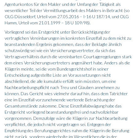
Agenturkontos für den Makler und der Umfang der Tätigkeit als
wesentlicher Teil der Vermittlungsarbeit des Maklers in Betracht (so
OLG Düsseldorf, Urteil vom 27.05.2016 – I-16 U 187/14, und OLG
Hamm, Urteil vom 21.01.1999 – 18 U 109/98).
Vorliegend sei das Erstgericht unter Berücksichtigung der
vertraglichen Vereinbarungen im konkreten Einzelfall zu dem nicht zu
beanstandenden Ergebnis gekommen, dass der Beklagte ähnlich
schutzwürdig sei wie ein Versicherungsvertreter, da sich das
Vertragsverhältnis durch die vereinbarten Courtageregelungen stark
dem eines Versicherungsvertreters angenähert habe. Anders als die
Klägerin meinte, sei die vom Bundesgerichtshof in seiner
Entscheidung aufgestellte Liste an Voraussetzungen nicht
abschließend, die alle kumulativ erfüllt sein müssten, um eine
Nachbearbeitungspflicht nach Treu und Glauben annehmen zu
können. Das Gericht wies vielmehr darauf hin, dass dem Tatrichter
eine im Einzelfall vorzunehmende wertende Betrachtung der
Gesamtumstände zukomme. Diese Einzelfallabwägung habe das
Erstgericht vorliegend beanstandungsfrei und nachvollziehbar
vorgenommen. Demzufolge wäre die Klägerin zur Nachbearbeitung
verpflichtet, die jedoch nicht vorgetragen sei. Entgegen der
Empfehlung des Berufungsgerichtes nahm die Klägerin die Berufung
nicht zurück, sondern wiederholte im Wesentlichen die in der