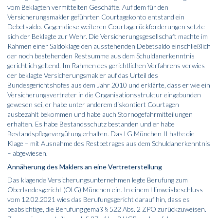
vom Beklagten vermittelten Geschäfte. Auf dem für den
Versicherungsmakler geführten Courtagekonto entstand ein
Debetsaldo. Gegen diese weiteren Courtagerückforderungen setzte
sich der Beklagte zur Wehr. Die Versicherungsgesellschaft machte im
Rahmen einer Saldoklage den ausstehenden Debetsaldo einschließlich
der noch bestehenden Restsumme aus dem Schuldanerkenntnis
gerichtlich geltend. Im Rahmen des gerichtlichen Verfahrens verwies
der beklagte Versicherungsmakler auf das Urteil des
Bundesgerichtshofes aus dem Jahr 2010 und erklärte, dass er wie ein
Versicherungsvertreter in die Organisationsstruktur eingebunden
gewesen sei, er habe unter anderem diskontiert Courtagen
ausbezahlt bekommen und habe auch Stornogefahrmitteilungen
erhalten. Es habe Bestandsschutz bestanden und er habe
Bestandspflegevergütung erhalten. Das LG München II hatte die
Klage – mit Ausnahme des Rest­betrages aus dem Schuldanerkenntnis
– abgewiesen.
Annäherung des Maklers an eine Vertreterstellung
Das klagende Versicherungsunternehmen legte Berufung zum
Oberlandesgericht (OLG) München ein. In einem Hinweisbeschluss
vom 12.02.2021 wies das Berufungsgericht darauf hin, dass es
beabsichtige, die Berufung gemäß § 522 Abs. 2 ZPO zurückzuweisen.