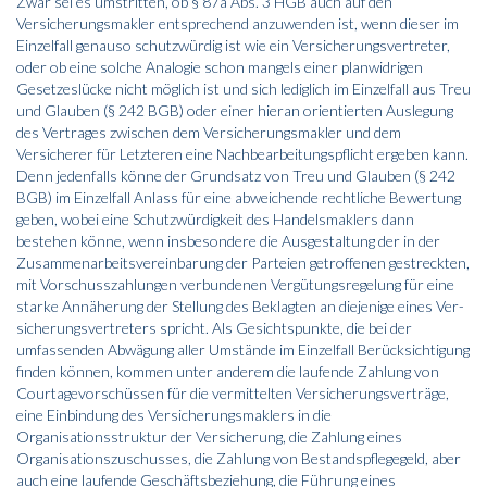
Zwar sei es umstritten, ob § 87a Abs. 3 HGB auch auf den
Versicherungsmakler entsprechend anzuwenden ist, wenn dieser im
Einzelfall genauso schutzwürdig ist wie ein Versicherungsvertreter,
oder ob eine solche Analogie schon mangels einer planwidrigen
Gesetzeslücke nicht möglich ist und sich lediglich im Einzelfall aus Treu
und Glauben (§ 242 BGB) oder einer hieran orientierten Auslegung
des Vertrages zwischen dem Versicherungsmakler und dem
Versicherer für Letzteren eine Nachbearbeitungspflicht ergeben kann.
Denn jedenfalls könne der Grundsatz von Treu und Glauben (§ 242
BGB) im Einzelfall Anlass für eine abweichende rechtliche Bewertung
geben, wobei eine Schutzwürdigkeit des Handelsmaklers dann
bestehen könne, wenn insbesondere die Ausgestaltung der in der
Zusammenarbeitsvereinbarung der Parteien getroffenen gestreckten,
mit Vorschusszahlungen verbundenen Vergütungsregelung für eine
starke Annäherung der Stellung des Beklagten an diejenige eines Ver­
sicherungsvertreters spricht. Als Gesichtspunkte, die bei der
umfassenden Abwägung aller Umstände im Einzelfall Berücksichtigung
finden können, kommen unter anderem die laufende Zahlung von
Courtagevorschüssen für die vermittelten Versicherungsverträge,
eine Einbindung des Versicherungsmaklers in die
Organisationsstruktur der Versicherung, die Zahlung eines
Organisationszuschusses, die Zahlung von Bestandspflegegeld, aber
auch eine laufende Geschäftsbeziehung, die Führung eines