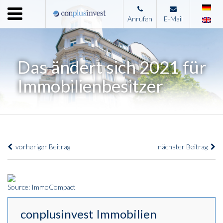
Menu
Anrufen
E-Mail
Home
Unternehmen
Das ändert sich 2021 für
Leistungen
Immobilienbesitzer
Immobilienangebote
News
Presse
vorheriger Beitrag
nächster Beitrag
Kontakt
Impressum
Source: ImmoCompact
conplusinvest Immobilien