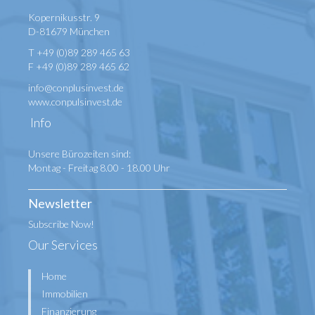
Kopernikusstr. 9
D-81679 München
T +49 (0)89 289 465 63
F +49 (0)89 289 465 62
info@conplusinvest.de
www.conpulsinvest.de
Info
Unsere Bürozeiten sind:
Montag - Freitag 8.00 - 18.00 Uhr
Newsletter
Subscribe Now!
Our Services
Home
Immobilien
Finanzierung