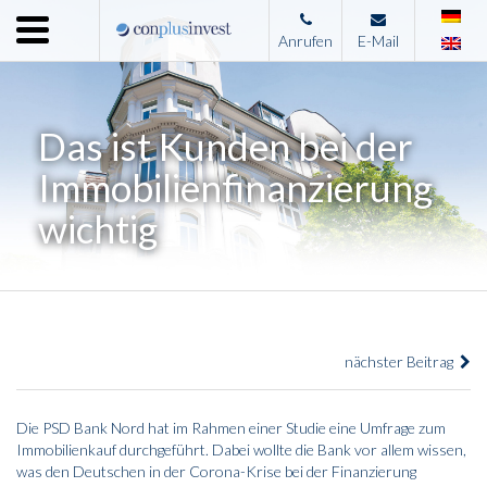
Menu
Anrufen
E-Mail
Home
Unternehmen
Das ist Kunden bei der
Leistungen
Immobilienfinanzierung
Immobilienangebote
wichtig
News
Presse
Kontakt
nächster Beitrag
Impressum
Die PSD Bank Nord hat im Rahmen einer Studie eine Umfrage zum
Immobilienkauf durchgeführt. Dabei wollte die Bank vor allem wissen,
was den Deutschen in der Corona-Krise bei der Finanzierung