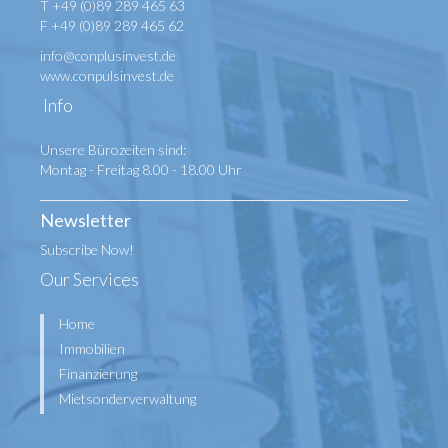
T +49 (0)89 289 465 63
F +49 (0)89 289 465 62
info@conplusinvest.de
www.conpulsinvest.de
Info
Unsere Bürozeiten sind:
Montag - Freitag 8.00 - 18.00 Uhr
Newsletter
Subscribe Now!
Our Services
Home
Immobilien
Finanzierung
Mietsonderverwaltung