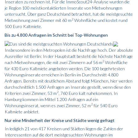
Inseraten zu rechnen ist. Für die ImmoScout24-Analyse wurden die
je Region 100 meistkontaktierten Inserate von Mietwohnungen
untersucht. Über ganz Deutschland betrachtet, hat die meistgesuchte
2
Mietwohnung zwei Zimmer mit 60 m
Wohnfläche und kostet rund
500 Euro Kaltmiete.
Bis zu 4.800 Anfragen im Schnitt bei Top-Wohnungen
Insbesondere in den Metropolen ist die Nachfrage hoch. Der absolute
Ausreißer ist Berlin: In der Hauptstadt besteht die höchste Nachfrage
2
nach Mietwohnungen, die mit zwei Zimmern auf 56 m
Wohnfläche
für 430 Euro Kaltmiete angeboten werden. Die 100 begehrtesten
Wohnungsinserate erreichen in Berlin im Durchschnitt 4.800
Anfragen. Bereits mit deutlichem Abstand folgt München, hier werden
durchschnittlich 1.500 Anfragen an Inserate gestellt, wenn diese den
2
Kriterien zwei Zimmer, 53 m
, 760 Euro kalt nahekommen. In
Hamburg kommen im Mittel 1.200 Anfragen auf ein
2
Wohnungsinserat, wenn es zwei Zimmer, 52 m
für 540 Euro
Kaltmiete anbietet.
Nur eine Minderheit der Kreise und Städte wenig gefragt
In lediglich 21 von 417 Kreisen und Städten liegen die Zahlen der
Interessenten auf die dort meistgesuchten Wohnungen im