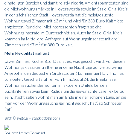
einstelligen Bereich und damit relativ niedrig. Am entspanntesten sind
die Mietwohnungsmärkte in Hoyerswerda sowie im Saale-Orla-Kreis.
In der sächsischen Stadt Hoyerswerda hat die meistgesuchte
2
Wohnung zwei Zimmer mit 63 m
und wird für 330 Euro Kaltmiete
angeboten. Rund drei Mietinteressenten fragen solche
Wohnungsinserate im Durchschnitt an. Auch im Saale-Orla-Kreis
kommen im Mittel drei Anfragen auf Wohnungsinserate mit drei
2
Zimmern und 67 m
für 380 Euro kalt.
Mehr Flexibilität gefragt
„Zwei Zimmer, Küche, Bad. Das ist es, was gesucht wird. Für diesen
Wohnungsklassiker trifft eine enorme Nachfrage auf viel zu wenig
Angebot in den deutschen Großstädten“, kommentiert Dr. Thomas
Schroeter, Geschäftsführer von ImmoScout24, die Ergebnisse.
Wohnungssuchenden sollten im aktuellen Umfeld bei den
Suchkriterien sowie beim Radius um die gewünschte Lage flexibel zu
sein. „Nicht selten wohnt man am Ende in einer schönen Lage, an die
man vor der Wohnungssuche gar nicht gedacht hat“, so Schroeter.
(mh)
Bild: © svetazi – stock.adobe.com
Source: ImmoCompact