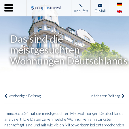
Menu
Anrufen
E-Mail
Home
Unternehmen
Das sind die
Leistungen
meistgesuchten
Immobilienangebote
Wohnungen Deutschlands
News
Presse
Kontakt
vorheriger Beitrag
nächster Beitrag
Impressum
ImmoScout24 hat die meistgesuchten Mietwohnungen Deutschlands
analysiert. Die Daten zeigen, welche Wohnungen am stärksten
nachgefragt sind und mit wie vielen Mitbewerbern bei entsprechenden