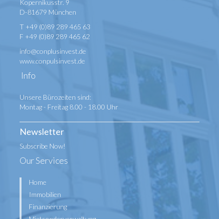
Kopernikusstr. 9
D-81679 München
T +49 (0)89 289 465 63
F +49 (0)89 289 465 62
info@conplusinvest.de
www.conpulsinvest.de
Info
Unsere Bürozeiten sind:
Montag - Freitag 8.00 - 18.00 Uhr
Newsletter
Subscribe Now!
Our Services
Home
Immobilien
Finanzierung
Mietsonderverwaltung