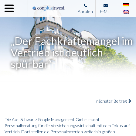
Menu
Anrufen
E-Mail
Home
Unternehmen
„Der Fachkräftemangel im
Leistungen
Vertrieb ist deutlich
Immobilienangebote
spürbar“
News
Presse
Kontakt
nächster Beitrag
Impressum
Die Axel Schwartz People Management GmbH macht
Personalberatung für die Versicherungswirtschaft mit dem Fokus auf
Vertrieb. Dort stellen die Personalexperten weiterhin großen