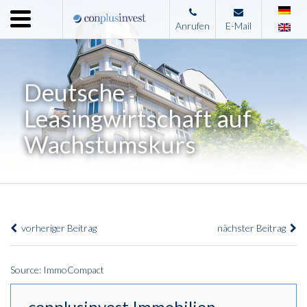
Menu
Anrufen
E-Mail
Home
Unternehmen
Deutsche
Leistungen
Leasingwirtschaft auf
Immobilienangebote
Wachstumskurs
News
Presse
Kontakt
vorheriger Beitrag
nächster Beitrag
Impressum
Source: ImmoCompact
conplusinvest Immobilien