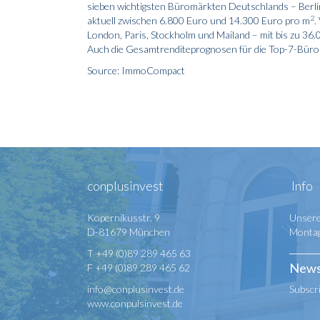
sieben wichtigsten Büromärkten Deutschlands – Berli
2
aktuell zwischen 6.800 Euro und 14.300 Euro pro m
.
London, Paris, Stockholm und Mailand – mit bis zu 36
Auch die Gesamtrenditeprognosen für die Top-7-Büros
Source: ImmoCompact
conplusinvest
Info
Kopernikusstr. 9
Unsere
D-81679 München
Montag 
T +49 (0)89 289 465 63
News
F +49 (0)89 289 465 62
info@conplusinvest.de
Subscr
www.conpulsinvest.de