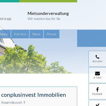
Mietsonderverwaltung
abhängig
Wir machen das für Sie
ehmen
Karriere
News
Presse
Anrufen
E-Mail
conplusinvest Immobilien
Facebook
Kopernikusstr. 9