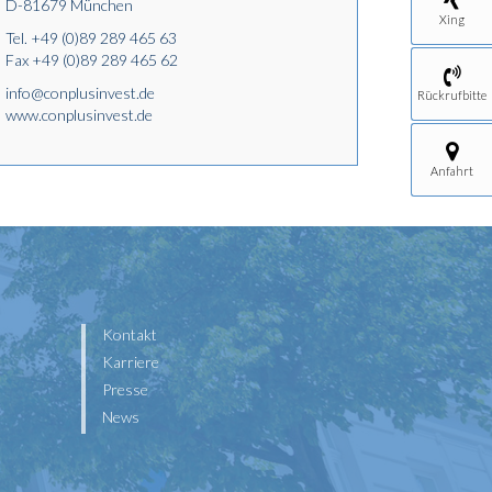
D-81679 München
Xing
Tel.
+49 (0)89 289 465 63
Fax +49 (0)89 289 465 62
info@conplusinvest.de
Rückrufbitte
www.conplusinvest.de
Anfahrt
Kontakt
Karriere
Presse
News