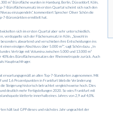
.300 m² Bürofläche wurden in Hamburg, Berlin, Düsseldorf, Köln,
op-7-Büroflächenumsatz im ersten Quartal scheint sich nach den
 Niveau einzupendeln“, kommentiert Sprecher Oliver Schön die
p-7-Büromärkten ermittelt hat.
wickelten sich im ersten Quartal aber sehr unterschiedlich.
n, verdoppelte sich der Flächenumsatz in Köln. „Sowohl in
er besonders abwartend und verschieben ihre Entscheidungen ins
cht einen einzigen Abschluss über 5.000 m²“, sagt Schön dazu. „In
s Bundes Verträge mit Volumina zwischen 5.000 und 13.000 m²
über 40% des Büroflächenumsatzes der Rheinmetropole zurück. Auch
 als Hauptnachfrager.
 hat erwartungsgemäß an allen Top-7-Standorten zugenommen. Mit
 und 1,6 Prozentpunkten in Frankfurt blieb die Veränderung
ie Steigerung historisch betrachtet vergleichsweise hoch. Dies
und deutlich mehr Fertigstellungen 2020. So wies Frankfurt mit
tandsquote kletterte innerhalb eines Jahres von 2,9 auf 4,0%.
en hält laut GPP dieses und nächstes Jahr ungeachtet der