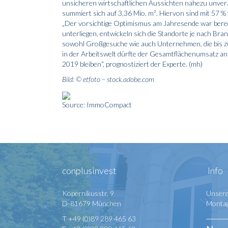
unsicheren wirtschaftlichen Aussichten nahezu unver
summiert sich auf 3,36 Mio. m². Hiervon sind mit 57 %
„Der vorsichtige Optimismus am Jahresende war bere
unterliegen, entwickeln sich die Standorte je nach Bra
sowohl Großgesuche wie auch Unternehmen, die bis z
in der Arbeitswelt dürfte der Gesamtflächenumsatz an
2019 bleiben“, prognostiziert der Experte. (mh)
Bild: © etfoto – stock.adobe.com
Source: ImmoCompact
conplusinvest
Info
Kopernikusstr. 9
Unsere
D-81679 München
Montag 
T +49 (0)89 289 465 63