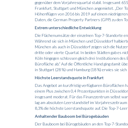
gegenüber dem Vorjahresquartal stabil. Insgesamt 655
Frankfurt, Stuttgart und München angemietet. „Der T
Höhenflügen von 2016 bis 2019 auf einem niedrigeren
Daten, die German Property Partners (GPP) zu den To
Extrem unterschiedliche Entwicklung
Die Flächenumsätze der einzelnen Top-7-Standorte ent
Während sie sich in München und Düsseldorf halbierte
München als auch in Düsseldorf zeigen sich die Nutz
dritte oder vierte Quartal. In beiden Städten gab es ni
Köln hingegen schlossen gleich drei Institutionen de
Bürofläche ab.“ Auf die Öffentliche Hand ging damit 
in Stuttgart (28 %) und Hamburg (18 %) erwies sie sich
Höchste Leerstandsquote in Frankfurt
Das Angebot an kurzfristig verfügbaren Büroflächen
einem Plus zwischen 0,4 Prozentpunkten in Düsseldorf
insgesamt moderat. Für das Finanzzentrum selbst war d
lag am absoluten Leerstandstief im Vorjahreszeitraum 
8,3% die höchste Leerstandsquote auf. Die Top-7-Leers
Anhaltender Bauboom bei Bürogebäuden
Der Bauboom bei Bürogebäuden an den Top-7-Standort