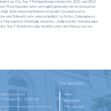
ändert an. Das Top-7-Fertigstellungsvolumen für 2021 und 2022
 vier Prozentpunkte mehr vertraglich gebunden als im Vorquartal.
chtigt. Statt einem marktbeherrschenden Gesamttrend zu
nche und Teilmarkt sehr unterschiedlich“, so Schön. Dabei gebe es
ur Klärung ihrer Marktlage abwarten. „Aufgrund der Umwälzungen
 den Top-7-Standorten aber deutlich unter dem Niveau von vor
Our Services
 Bürozeiten sind:
Home
- Freitag 8.00 - 18.00 Uhr
Immobilien
Finanzierung