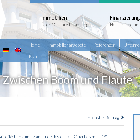
Immobilien
Finanzierung
Über 10 Jahre Erfahrung
Neutral und un
Home
Immobilienangebote
Referenzen
Untern
Kontakt
 Zwischen Boom und Flaute
nächster Beitrag
7-Büroflächensumatz am Ende des ersten Quartals mit +1%