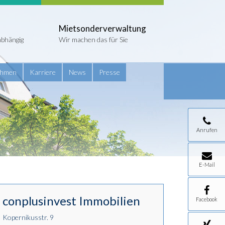
Mietsonderverwaltung
abhängig
Wir machen das für Sie
ehmen
Karriere
News
Presse
Anrufen
E-Mail
conplusinvest Immobilien
Facebook
Kopernikusstr. 9