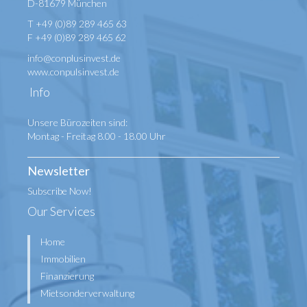
D-81679 München
T +49 (0)89 289 465 63
F +49 (0)89 289 465 62
info@conplusinvest.de
www.conpulsinvest.de
Info
Unsere Bürozeiten sind:
Montag - Freitag 8.00 - 18.00 Uhr
Newsletter
Subscribe Now!
Our Services
Home
Immobilien
Finanzierung
Mietsonderverwaltung