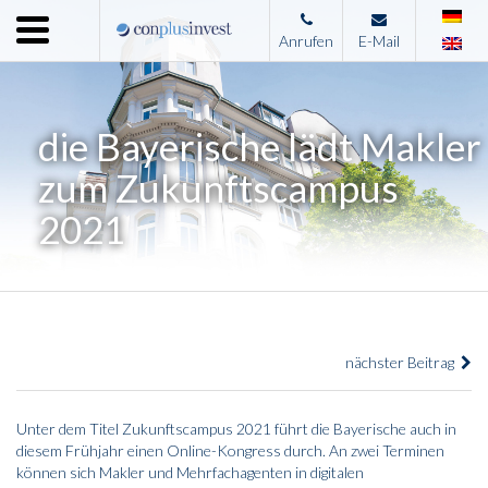
Menu
Anrufen
E-Mail
Home
Unternehmen
die Bayerische lädt Makler
Leistungen
zum Zukunftscampus
Immobilienangebote
2021
News
Presse
Kontakt
nächster Beitrag
Impressum
Unter dem Titel Zukunftscampus 2021 führt die Bayerische auch in
diesem Frühjahr einen Online-Kongress durch. An zwei Terminen
können sich Makler und Mehrfachagenten in digitalen