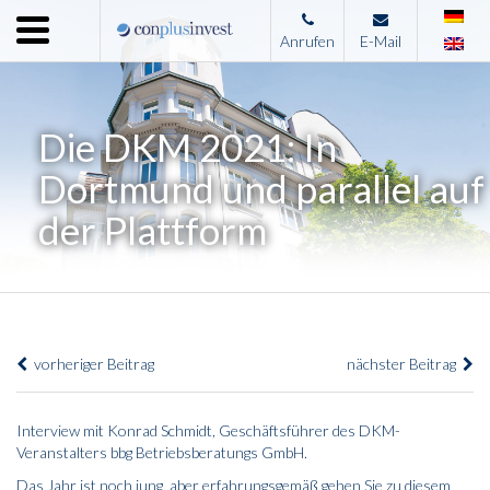
Menu
Anrufen
E-Mail
Home
Unternehmen
Die DKM 2021: In
Leistungen
Dortmund und parallel auf
Immobilienangebote
der Plattform
News
Presse
Kontakt
vorheriger Beitrag
nächster Beitrag
Impressum
Interview mit Konrad Schmidt, Geschäftsführer des DKM-
Veranstalters bbg Betriebsberatungs GmbH.
Das Jahr ist noch jung, aber erfahrungsgemäß gehen Sie zu diesem