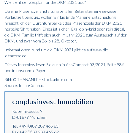
Wie sieht der Zeitplan für die DKM 2021 aus?
Da eine Präsenzveranstaltung bei allen Beteiligten eine gewisse
Vorlaufzeit benötigt, wollen wir bis Ende Mai eine Entscheidung
hinsichtlich der Durchführbarkeit des Präsenzteils der DKM 2021
herbeigeführt haben. Eines ist sicher: Egal ob hybrid oder rein digital,
die DKM-Familie trifft sich auch im Jahr 2021 zum Austausch auf der
DKM, und zwar vom 26. bis 28. Oktober.
Informationen rund um die DKM 2021 gibt es auf www.die-
leitmesse.de
Dieses Interview lesen Sie auch in AssCompact 03/2021, Seite 98 f.
und in unserem ePaper.
Bild: © THANANIT – stock.adobe.com
Source: ImmoCompact
conplusinvest Immobilien
Kopernikusstr. 9
D-81679 München
Tel.
+49 (0)89 289 465 63
Fax +49 (0)89 289 465 62