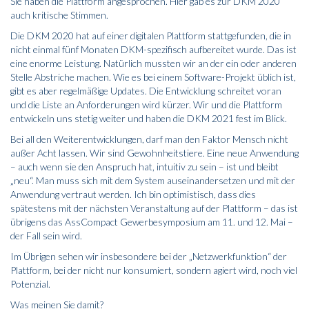
Sie haben die Plattform angesprochen. Hier gab es zur DKM 2020
auch kritische Stimmen.
Die DKM 2020 hat auf einer digitalen Plattform stattgefunden, die in
nicht einmal fünf Monaten DKM-spezifisch aufbereitet wurde. Das ist
eine enorme Leistung. Natürlich mussten wir an der ein oder anderen
Stelle Abstriche machen. Wie es bei einem Software-Projekt üblich ist,
gibt es aber regelmäßige Updates. Die Entwicklung schreitet voran
und die Liste an Anforderungen wird kürzer. Wir und die Plattform
entwickeln uns stetig weiter und haben die DKM 2021 fest im Blick.
Bei all den Weiterentwicklungen, darf man den Faktor Mensch nicht
außer Acht lassen. Wir sind Gewohnheitstiere. Eine neue Anwendung
– auch wenn sie den Anspruch hat, intuitiv zu sein – ist und bleibt
„neu“. Man muss sich mit dem System auseinandersetzen und mit der
Anwendung vertraut werden. Ich bin optimistisch, dass dies
spätestens mit der nächsten Veranstaltung auf der Plattform – das ist
übrigens das AssCompact Gewerbesymposium am 11. und 12. Mai –
der Fall sein wird.
Im Übrigen sehen wir insbesondere bei der „Netzwerkfunktion“ der
Plattform, bei der nicht nur konsumiert, sondern agiert wird, noch viel
Potenzial.
Was meinen Sie damit?