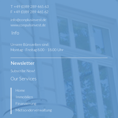
T +49 (0)89 289 465 63
F +49 (0)89 289 465 62
info@conplusinvest.de
www.conpulsinvest.de
Info
Unsere Bürozeiten sind:
Montag - Freitag 8.00 - 18.00 Uhr
Newsletter
Subscribe Now!
Our Services
Home
Immobilien
Finanzierung
Mietsonderverwaltung