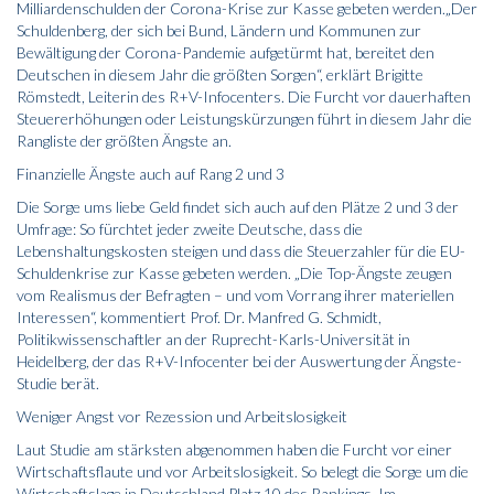
Milliardenschulden der Corona-Krise zur Kasse gebeten werden.„Der
Schuldenberg, der sich bei Bund, Ländern und Kommunen zur
Bewältigung der Corona-Pandemie aufgetürmt hat, bereitet den
Deutschen in diesem Jahr die größten Sorgen“, erklärt Brigitte
Römstedt, Leiterin des R+V-Infocenters. Die Furcht vor dauerhaften
Steuererhöhungen oder Leistungskürzungen führt in diesem Jahr die
Rangliste der größten Ängste an.
Finanzielle Ängste auch auf Rang 2 und 3
Die Sorge ums liebe Geld findet sich auch auf den Plätze 2 und 3 der
Umfrage: So fürchtet jeder zweite Deutsche, dass die
Lebenshaltungskosten steigen und dass die Steuerzahler für die EU-
Schuldenkrise zur Kasse gebeten werden. „Die Top-Ängste zeugen
vom Realismus der Befragten – und vom Vorrang ihrer materiellen
Interessen“, kommentiert Prof. Dr. Manfred G. Schmidt,
Politikwissenschaftler an der Ruprecht-Karls-Universität in
Heidelberg, der das R+V-Infocenter bei der Auswertung der Ängste-
Studie berät.
Weniger Angst vor Rezession und Arbeitslosigkeit
Laut Studie am stärksten abgenommen haben die Furcht vor einer
Wirtschaftsflaute und vor Arbeitslosigkeit. So belegt die Sorge um die
Wirtschaftslage in Deutschland Platz 10 des Rankings. Im