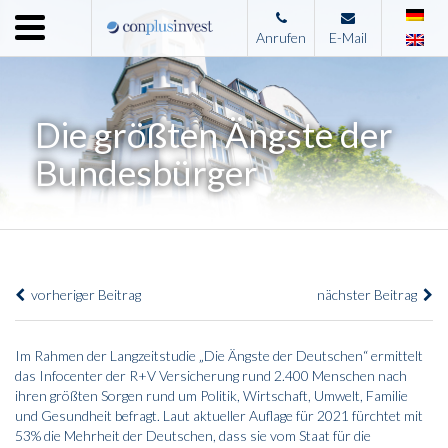
Menu
Anrufen
E-Mail
Home
Unternehmen
Die größten Ängste der
Leistungen
Bundesbürger
Immobilienangebote
News
Presse
vorheriger Beitrag
nächster Beitrag
Kontakt
Impressum
Im Rahmen der Langzeitstudie „Die Ängste der Deutschen“ ermittelt
das Infocenter der R+V Versicherung rund 2.400 Menschen nach
ihren größten Sorgen rund um Politik, Wirtschaft, Umwelt, Familie
und Gesundheit befragt. Laut aktueller Auflage für 2021 fürchtet mit
53% die Mehrheit der Deutschen, dass sie vom Staat für die