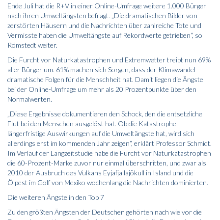
Ende Juli hat die R+V in einer Online-Umfrage weitere 1.000 Bürger
nach ihren Umweltängsten befragt. „Die dramatischen Bilder von
zerstörten Häusern und die Nachrichten über zahlreiche Tote und
Vermisste haben die Umweltängste auf Rekordwerte getrieben“, so
Römstedt weiter.
Die Furcht vor Naturkatastrophen und Extremwetter treibt nun 69%
aller Bürger um. 61% machen sich Sorgen, dass der Klimawandel
dramatische Folgen für die Menschheit hat. Damit liegen die Ängste
bei der Online-Umfrage um mehr als 20 Prozentpunkte über den
Normalwerten.
„Diese Ergebnisse dokumentieren den Schock, den die entsetzliche
Flut bei den Menschen ausgelöst hat. Ob die Katastrophe
längerfristige Auswirkungen auf die Umweltängste hat, wird sich
allerdings erst im kommenden Jahr zeigen“, erklärt Professor Schmidt.
Im Verlauf der Langzeitstudie habe die Furcht vor Naturkatastrophen
die 60-Prozent-Marke zuvor nur einmal überschritten, und zwar als
2010 der Ausbruch des Vulkans Eyjafjallajökull in Island und die
Ölpest im Golf von Mexiko wochenlang die Nachrichten dominierten.
Die weiteren Ängste in den Top 7
Zu den größten Ängsten der Deutschen gehörten nach wie vor die