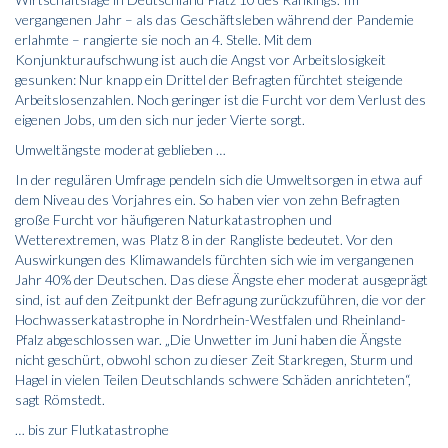
vergangenen Jahr – als das Geschäftsleben während der Pandemie
erlahmte – rangierte sie noch an 4. Stelle. Mit dem
Konjunkturaufschwung ist auch die Angst vor Arbeitslosigkeit
gesunken: Nur knapp ein Drittel der Befragten fürchtet steigende
Arbeitslosenzahlen. Noch geringer ist die Furcht vor dem Verlust des
eigenen Jobs, um den sich nur jeder Vierte sorgt.
Umweltängste moderat geblieben …
In der regulären Umfrage pendeln sich die Umweltsorgen in etwa auf
dem Niveau des Vorjahres ein. So haben vier von zehn Befragten
große Furcht vor häufigeren Naturkatastrophen und
Wetterextremen, was Platz 8 in der Rangliste bedeutet. Vor den
Auswirkungen des Klimawandels fürchten sich wie im vergangenen
Jahr 40% der Deutschen. Das diese Ängste eher moderat ausgeprägt
sind, ist auf den Zeitpunkt der Befragung zurückzuführen, die vor der
Hochwasserkatastrophe in Nordrhein-Westfalen und Rheinland-
Pfalz abgeschlossen war. „Die Unwetter im Juni haben die Ängste
nicht geschürt, obwohl schon zu dieser Zeit Starkregen, Sturm und
Hagel in vielen Teilen Deutschlands schwere Schäden anrichteten“,
sagt Römstedt.
… bis zur Flutkatastrophe