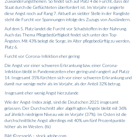
Zuwanderungsthemen. So findet sich auf Platz 4 die Furcht, dass der
Staat durch die Geflüchteten überfordert ist. Im Vorjahr rangierte
diese Angst noch auf Rang 7. Aktuell an siebter Stelle in der Rangliste
steht die Furcht vor Spannungen infolge des Zuzugs von Ausländern.
Auf dem 5. Platz landet die Furcht vor Schadstoffen in der Nahrung.
Auch das Thema Pflegebedürftigkeit findet sich unter den Top-
Ängsten. Mit 43% belegt die Sorge, im Alter pflegebedürftig zu werden,
Platz 6.
Furcht vor Corona-Infektion eher gering
Die Angst vor einer schweren Erkrankung bzw. einer Corona-
Infektion bleibt in Pandemiezeiten eher gering und rangiert auf Platzz
14. Insgesamt 35% fürchten sich vor einer schweren Erkrankung und
damit nur wenige mehr als im Vorjahr, als der Anteil 32% betrug.
Insgesamt eher wenig Angst hierzulande
Wie der Angst-Index zeigt, sind die Deutschen 2021 insgesamt
gelassen. Der Durchschnitt aller abgefragten Ängste bleibt mit 36%
auf ähnlich niedrigem Niveau wie im Vorjahr (37%). Im Osten ist die
durchschnittliche Angst allerdings mit 40% um fünf Prozentpunkte
höher als im Westen. (tk)
Bild: © resnel6 – stock.adobe.com