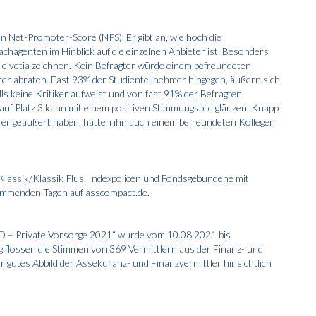
en Net-Promoter-Score (NPS). Er gibt an, wie hoch die
hagenten im Hinblick auf die einzelnen Anbieter ist. Besonders
r Helvetia zeichnen. Kein Befragter würde einem befreundeten
er abraten. Fast 93% der Studienteilnehmer hingegen, äußern sich
falls keine Kritiker aufweist und von fast 91% der Befragten
auf Platz 3 kann mit einem positiven Stimmungsbild glänzen. Knapp
erer geäußert haben, hätten ihn auch einem befreundeten Kollegen
Klassik/Klassik Plus, Indexpolicen und Fondsgebundene mit
kommenden Tagen auf asscompact.de.
 – Private Vorsorge 2021“ wurde vom 10.08.2021 bis
 flossen die Stimmen von 369 Vermittlern aus der Finanz- und
hr gutes Abbild der Assekuranz- und Finanzvermittler hinsichtlich