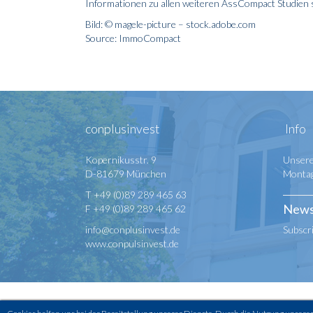
Informationen zu allen weiteren AssCompact Studien s
Bild: © magele-picture – stock.adobe.com
Source: ImmoCompact
conplusinvest
Info
Kopernikusstr. 9
Unsere
D-81679 München
Montag 
T +49 (0)89 289 465 63
News
F +49 (0)89 289 465 62
info@conplusinvest.de
Subscr
www.conpulsinvest.de
Copyright © 2026 conplusinvest - All rights reserved -