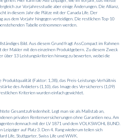
e gehen. Hier kann die Alte Leipziger, wie im Vorjahr, das meiste
ergleich zur Vorjahresstudie aber einige Änderungen. Die Allianz,
ht in diesem Jahr die Plätze mit der Canada Life. Der
us dem Vorjahr hingegen verteidigen. Die restlichen Top-10
nebenstehenden Tabelle entnommen werden.
 vollständiges Bild. Aus diesem Grund fragt AssCompact im Rahmen
 der Makler mit den einzelnen Produktgebern. Zu diesem Zweck
ter über 13 Leistungskriterien hinweg zu bewerten, wobei die
e Produktqualität (Faktor: 1,38), das Preis-Leistungs-Verhältnis
zstärke des Anbieters (1,10), das Image des Versicherers (1,09)
restlichen Kriterien wurden einfach gewichtet.
ichtete Gesamtzufriedenheit. Legt man sie als Maßstab an,
bundenen privaten Rentenversicherungen ohne Garantien neu. Am
fachagenten demnach mit der LV 1871 und dem VOLKSWOHL BUND.
en Leipziger auf Platz 3. Den 4. Rang wiederum teilen sich
dard Life, Stuttgarter, Swiss Life und WWK.