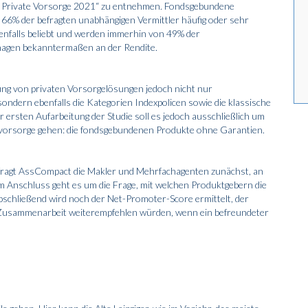
 Private Vorsorge 2021“ zu entnehmen. Fondsgebundene
6% der befragten unabhängigen Vermittler häufig oder sehr
benfalls beliebt und werden immerhin von 49% der
 nagen bekanntermaßen an der Rendite.
g von privaten Vorsorgelösungen jedoch nicht nur
dern ebenfalls die Kategorien Indexpolicen sowie die klassische
r ersten Aufarbeitung der Studie soll es jedoch ausschließlich um
ersvorsorge gehen: die fondsgebundenen Produkte ohne Garantien.
 fragt AssCompact die Makler und Mehrfachagenten zunächst, an
Im Anschluss geht es um die Frage, mit welchen Produktgebern die
bschließend wird noch der Net-Promoter-Score ermittelt, der
e Zusammenarbeit weiterempfehlen würden, wenn ein befreundeter