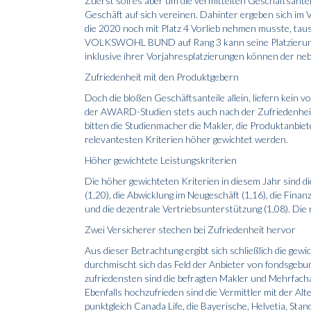
Zuerst soll es aber um die vermittelten Geschäftsanteil
Geschäft auf sich vereinen. Dahinter ergeben sich im V
die 2020 noch mit Platz 4 Vorlieb nehmen musste, tausc
VOLKSWOHL BUND auf Rang 3 kann seine Platzierung a
inklusive ihrer Vorjahresplatzierungen können der 
Zufriedenheit mit den Produktgebern
Doch die bloßen Geschäftsanteile allein, liefern kein
der AWARD-Studien stets auch nach der Zufriedenheit
bitten die Studienmacher die Makler, die Produktanbie
relevantesten Kriterien höher gewichtet werden.
Höher gewichtete Leistungskriterien
Die höher gewichteten Kriterien in diesem Jahr sind di
(1,20), die Abwicklung im Neugeschäft (1,16), die Finan
und die dezentrale Vertriebsunterstützung (1,08). Die 
Zwei Versicherer stechen bei Zufriedenheit hervor
Aus dieser Betrachtung ergibt sich schließlich die gew
durchmischt sich das Feld der Anbieter von fondsge
zufriedensten sind die befragten Makler und Mehr
Ebenfalls hochzufrieden sind die Vermittler mit der Alt
punktgleich Canada Life, die Bayerische, Helvetia, Stan