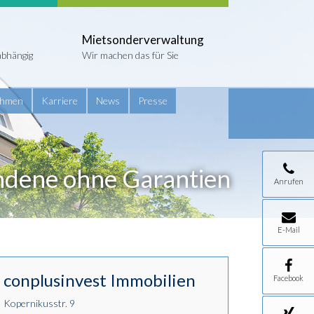
Mietsonderverwaltung
abhängig
Wir machen das für Sie
ehmen
Karriere
News
Presse
undene ohne Garantien
Anrufen
E-Mail
conplusinvest Immobilien
Facebook
Kopernikusstr. 9