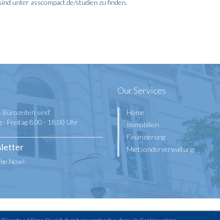
ind unter asscompact.de/studien zu finden.
Our Services
 Bürozeiten sind:
Home
- Freitag 8.00 - 18.00 Uhr
Immobilien
Finanzierung
letter
Mietsonderverwaltung
ibe Now!
 by Skytala
Impressum