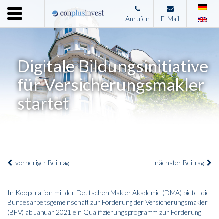
Menu
Anrufen
E-Mail
Home
Unternehmen
Digitale Bildungsinitiative
Leistungen
für Versicherungsmakler
Immobilienangebote
startet
News
Presse
Kontakt
vorheriger Beitrag
nächster Beitrag
Impressum
In Kooperation mit der Deutschen Makler Akademie (DMA) bietet die
Bundesarbeitsgemeinschaft zur Förderung der Versicherungsmakler
(BFV) ab Januar 2021 ein Qualifizierungsprogramm zur Förderung