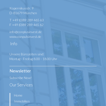
Kopernikusstr. 9
D-81679 München
T +49 (0)89 289 465 63
F +49 (0)89 289 465 62
info@conplusinvest.de
www.conpulsinvest.de
Info
Unsere Bürozeiten sind:
Montag - Freitag 8.00 - 18.00 Uhr
Newsletter
Subscribe Now!
Our Services
Home
Immobilien