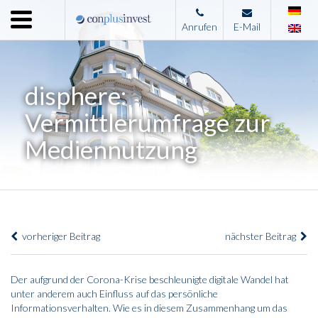
Menu
Anrufen
E-Mail
Home
Unternehmen
disphere:
Leistungen
Vermittlerumfrage zur
Immobilienangebote
Mediennutzung
News
Presse
Kontakt
vorheriger Beitrag
nächster Beitrag
Impressum
Der aufgrund der Corona-Krise beschleunigte digitale Wandel hat
unter anderem auch Einfluss auf das persönliche
Informationsverhalten. Wie es in diesem Zusammenhang um das