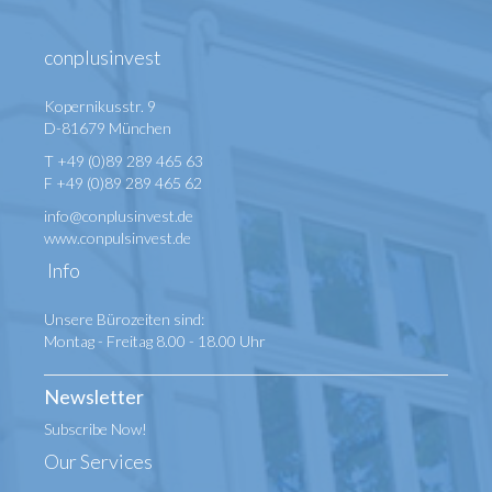
conplusinvest
Kopernikusstr. 9
D-81679 München
T +49 (0)89 289 465 63
F +49 (0)89 289 465 62
info@conplusinvest.de
www.conpulsinvest.de
Info
Unsere Bürozeiten sind:
Montag - Freitag 8.00 - 18.00 Uhr
Newsletter
Subscribe Now!
Our Services