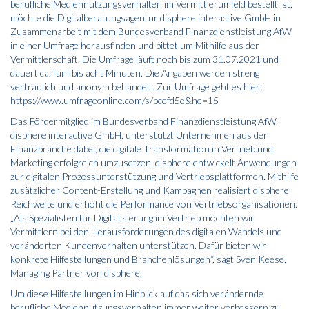
berufliche Mediennutzungsverhalten im Vermittlerumfeld bestellt ist,
möchte die Digitalberatungsagentur disphere interactive GmbH in
Zusammenarbeit mit dem Bundesverband Finanzdienstleistung AfW
in einer Umfrage herausfinden und bittet um Mithilfe aus der
Vermittlerschaft. Die Umfrage läuft noch bis zum 31.07.2021 und
dauert ca. fünf bis acht Minuten. Die Angaben werden streng
vertraulich und anonym behandelt. Zur Umfrage geht es hier:
https://www.umfrageonline.com/s/bcefd5e&he=15
Das Fördermitglied im Bundesverband Finanzdienstleistung AfW,
disphere interactive GmbH, unterstützt Unternehmen aus der
Finanzbranche dabei, die digitale Transformation in Vertrieb und
Marketing erfolgreich umzusetzen. disphere entwickelt Anwendungen
zur digitalen Prozessunterstützung und Vertriebsplattformen. Mithilfe
zusätzlicher Content-Erstellung und Kampagnen realisiert disphere
Reichweite und erhöht die Performance von Vertriebsorganisationen.
„Als Spezialisten für Digitalisierung im Vertrieb möchten wir
Vermittlern bei den Herausforderungen des digitalen Wandels und
veränderten Kundenverhalten unterstützen. Dafür bieten wir
konkrete Hilfestellungen und Branchenlösungen“, sagt Sven Keese,
Managing Partner von disphere.
Um diese Hilfestellungen im Hinblick auf das sich verändernde
berufliche Mediennutzungsverhalten immer weiter verbessern zu