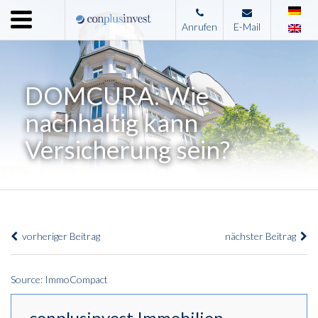
Menu
Anrufen
E-Mail
Home
Unternehmen
DOMCURA: Wie
Leistungen
nachhaltig kann
Immobilienangebote
Versicherung sein?
News
Presse
Kontakt
vorheriger Beitrag
nächster Beitrag
Impressum
Source: ImmoCompact
conplusinvest Immobilien