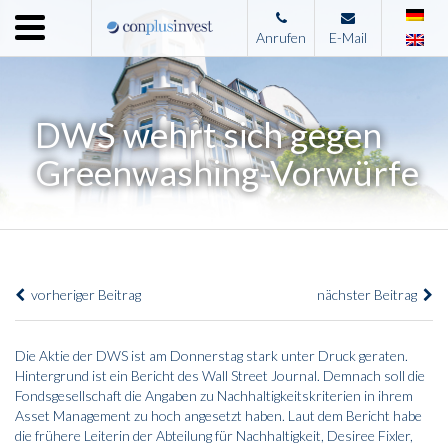
Menu
Anrufen
E-Mail
Home
Unternehmen
DWS wehrt sich gegen
Leistungen
Greenwashing-Vorwürfe
Immobilienangebote
News
Presse
vorheriger Beitrag
nächster Beitrag
Kontakt
Impressum
Die Aktie der DWS ist am Donnerstag stark unter Druck geraten.
Hintergrund ist ein Bericht des Wall Street Journal. Demnach soll die
Fondsgesellschaft die Angaben zu Nachhaltigkeitskriterien in ihrem
Asset Management zu hoch angesetzt haben. Laut dem Bericht habe
die frühere Leiterin der Abteilung für Nachhaltigkeit, Desiree Fixler,