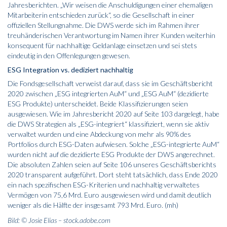
Jahresberichten. „Wir weisen die Anschuldigungen einer ehemaligen
Mitarbeiterin entschieden zurück“, so die Gesellschaft in einer
offiziellen Stellungnahme. Die DWS werde sich im Rahmen ihrer
treuhänderischen Verantwortung im Namen ihrer Kunden weiterhin
konsequent für nachhaltige Geldanlage einsetzen und sei stets
eindeutig in den Offenlegungen gewesen.
ESG Integration vs. dediziert nachhaltig
Die Fondsgesellschaft verweist darauf, dass sie im Geschäftsbericht
2020 zwischen „ESG integrierten AuM“ und „ESG AuM“ (dezidierte
ESG Produkte) unterscheidet. Beide Klassifizierungen seien
ausgewiesen. Wie im Jahresbericht 2020 auf Seite 103 dargelegt, habe
die DWS Strategien als „ESG-integriert“ klassifiziert, wenn sie aktiv
verwaltet wurden und eine Abdeckung von mehr als 90% des
Portfolios durch ESG-Daten aufwiesen. Solche „ESG-integrierte AuM“
wurden nicht auf die dezidierte ESG Produkte der DWS angerechnet.
Die absoluten Zahlen seien auf Seite 106 unseres Geschäftsberichts
2020 transparent aufgeführt. Dort steht tatsächlich, dass Ende 2020
ein nach spezifischen ESG-Kriterien und nachhaltig verwaltetes
Vermögen von 75,6 Mrd. Euro ausgewiesen wird und damit deutlich
weniger als die Hälfte der insgesamt 793 Mrd. Euro. (mh)
Bild: © Josie Elias – stock.adobe.com