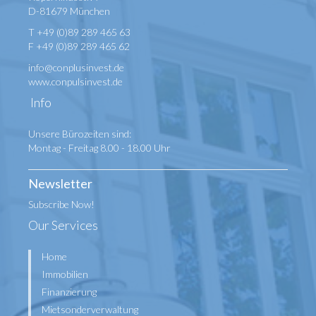
D-81679 München
T +49 (0)89 289 465 63
F +49 (0)89 289 465 62
info@conplusinvest.de
www.conpulsinvest.de
Info
Unsere Bürozeiten sind:
Montag - Freitag 8.00 - 18.00 Uhr
Newsletter
Subscribe Now!
Our Services
Home
Immobilien
Finanzierung
Mietsonderverwaltung