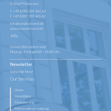
D-81679 München
T +49 (0)89 289 465 63
F +49 (0)89 289 465 62
info@conplusinvest.de
www.conpulsinvest.de
Info
Unsere Bürozeiten sind:
Montag - Freitag 8.00 - 18.00 Uhr
Newsletter
Subscribe Now!
Our Services
Home
Immobilien
Finanzierung
Mietsonderverwaltung