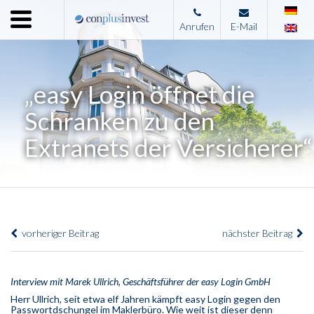
Menu
Anrufen
E-Mail
Home
Unternehmen
„easy Login öffnet die
Leistungen
Schranken zu den
Immobilienangebote
Extranets der Versicherer“
News
Presse
Kontakt
vorheriger Beitrag
nächster Beitrag
Impressum
Interview mit Marek Ullrich, Geschäftsführer der easy Login GmbH
Herr Ullrich, seit etwa elf Jahren kämpft easy Login gegen den
Passwortdschungel im Maklerbüro. Wie weit ist dieser denn