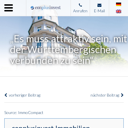
Menu
Anrufen
E-Mail
Home
Unternehmen
„Es muss attraktiv sein, mit
Leistungen
der Württembergischen
Immobilienangebote
verbunden zu sein“
News
Presse
Kontakt
vorheriger Beitrag
nächster Beitrag
Impressum
Source: ImmoCompact
conplusinvest Immobilien