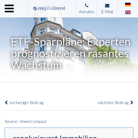
Menu
Anrufen
E-Mail
Home
Unternehmen
ETF-Sparpläne: Experten
Leistungen
prognostizieren rasantes
Immobilienangebote
Wachstum
News
Presse
Kontakt
vorheriger Beitrag
nächster Beitrag
Impressum
Source: ImmoCompact
conplusinvest Immobilien