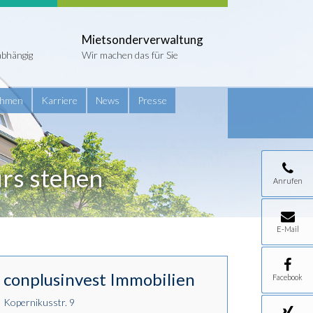
Mietsonderverwaltung
abhängig
Wir machen das für Sie
ehmen
Karriere
News
Presse
urs stehen
Anrufen
E-Mail
conplusinvest Immobilien
Facebook
Kopernikusstr. 9