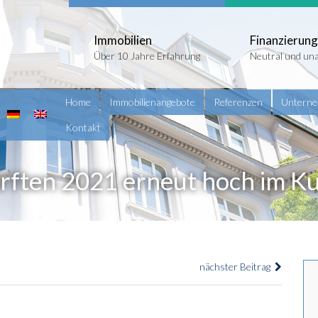
Immobilien
Finanzierung
Über 10 Jahre Erfahrung
Neutral und un
Home
Immobilienangebote
Referenzen
Untern
Kontakt
rften 2021 erneut hoch im K
nächster Beitrag