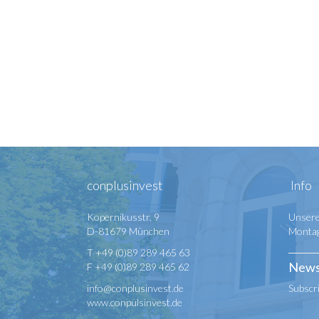
conplusinvest
Info
Kopernikusstr. 9
Unsere
D-81679 München
Montag 
T +49 (0)89 289 465 63
News
F +49 (0)89 289 465 62
info@conplusinvest.de
Subscr
www.conpulsinvest.de