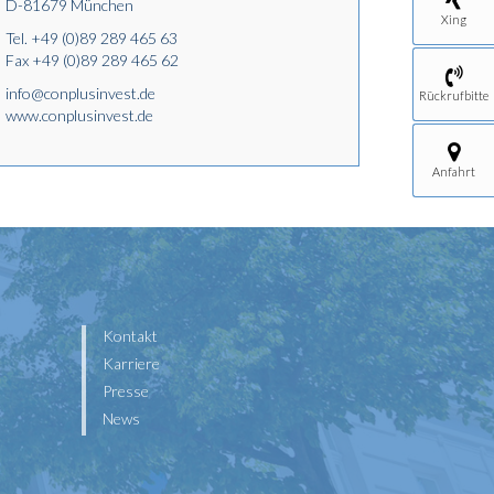
D-81679 München
Xing
Tel.
+49 (0)89 289 465 63
Fax +49 (0)89 289 465 62
info@conplusinvest.de
Rückrufbitte
www.conplusinvest.de
Anfahrt
Kontakt
Karriere
Presse
News