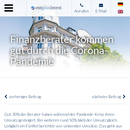
Menu
Anrufen
E-Mail
Home
Unternehmen
Finanzberater kommen
Leistungen
gut durch die Corona-
Immobilienangebote
Pandemie
News
Presse
Kontakt
vorheriger Beitrag
nächster Beitrag
Impressum
Gut 30% der Berater haben während der Pandemie-Krise ihren
Umsatz gesteigert. Bei weiteren rund 50% blieb der Umsatz gleich.
Lediglich ein Fünftel berichtet von sinkenden Umsätze. Das geht aus