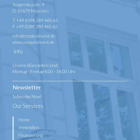
Kopernikusstr. 9
D-81679 München
T +49 (0)89 289 465 63
F +49 (0)89 289 465 62
info@conplusinvest.de
www.conpulsinvest.de
Info
Unsere Bürozeiten sind:
Montag - Freitag 8.00 - 18.00 Uhr
Newsletter
Subscribe Now!
Our Services
Home
Immobilien
Finanzierung