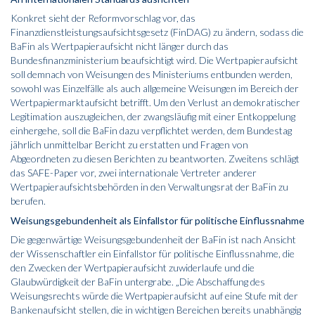
Konkret sieht der Reformvorschlag vor, das
Finanzdienstleistungsaufsichtsgesetz (FinDAG) zu ändern, sodass die
BaFin als Wertpapieraufsicht nicht länger durch das
Bundesfinanzministerium beaufsichtigt wird. Die Wertpapieraufsicht
soll demnach von Weisungen des Ministeriums entbunden werden,
sowohl was Einzelfälle als auch allgemeine Weisungen im Bereich der
Wertpapiermarktaufsicht betrifft. Um den Verlust an demokratischer
Legitimation auszugleichen, der zwangsläufig mit einer Entkoppelung
einhergehe, soll die BaFin dazu verpflichtet werden, dem Bundestag
jährlich unmittelbar Bericht zu erstatten und Fragen von
Abgeordneten zu diesen Berichten zu beantworten. Zweitens schlägt
das SAFE-Paper vor, zwei internationale Vertreter anderer
Wertpapieraufsichtsbehörden in den Verwaltungsrat der BaFin zu
berufen.
Weisungsgebundenheit als Einfallstor für politische Einflussnahme
Die gegenwärtige Weisungsgebundenheit der BaFin ist nach Ansicht
der Wissenschaftler ein Einfallstor für politische Einflussnahme, die
den Zwecken der Wertpapieraufsicht zuwiderlaufe und die
Glaubwürdigkeit der BaFin untergrabe. „Die Abschaffung des
Weisungsrechts würde die Wertpapieraufsicht auf eine Stufe mit der
Bankenaufsicht stellen, die in wichtigen Bereichen bereits unabhängig