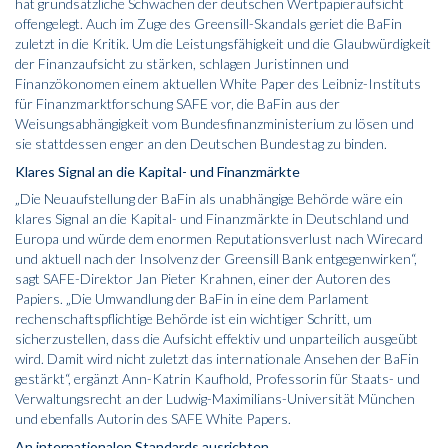
hat grundsätzliche Schwächen der deutschen Wertpapieraufsicht
offengelegt. Auch im Zuge des
Greensill-Skandals
geriet die BaFin
zuletzt in die Kritik. Um die Leistungsfähigkeit und die Glaubwürdigkeit
der Finanzaufsicht zu stärken, schlagen Juristinnen und
Finanzökonomen einem aktuellen White Paper des Leibniz-Instituts
für Finanzmarktforschung SAFE vor, die BaFin aus der
Weisungsabhängigkeit vom Bundesfinanzministerium zu lösen und
sie stattdessen enger an den Deutschen Bundestag zu binden.
Klares Signal an die Kapital- und Finanzmärkte
„Die Neuaufstellung der BaFin als unabhängige Behörde wäre ein
klares Signal an die Kapital- und Finanzmärkte in Deutschland und
Europa und würde dem enormen Reputationsverlust nach Wirecard
und aktuell nach der Insolvenz der Greensill Bank entgegenwirken“,
sagt SAFE-Direktor Jan Pieter Krahnen, einer der Autoren des
Papiers. „Die Umwandlung der BaFin in eine dem Parlament
rechenschaftspflichtige Behörde ist ein wichtiger Schritt, um
sicherzustellen, dass die Aufsicht effektiv und unparteilich ausgeübt
wird. Damit wird nicht zuletzt das internationale Ansehen der BaFin
gestärkt“, ergänzt Ann-Katrin Kaufhold, Professorin für Staats- und
Verwaltungsrecht an der Ludwig-Maximilians-Universität München
und ebenfalls Autorin des SAFE White Papers.
An internationalen Standards ausrichten