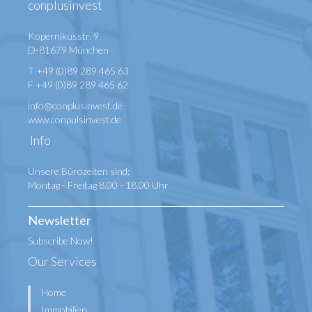
conplusinvest
Kopernikusstr. 9
D-81679 München
T +49 (0)89 289 465 63
F +49 (0)89 289 465 62
info@conplusinvest.de
www.conpulsinvest.de
Info
Unsere Bürozeiten sind:
Montag - Freitag 8.00 - 18.00 Uhr
Newsletter
Subscribe Now!
Our Services
Home
Immobilien