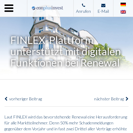
Menu
Anrufen
E-Mail
Home
Unternehmen
FINLEX-Plattform
Leistungen
unterstützt mit digitalen
Immobilienangebote
Funktionen bei Renewal
News
Presse
Kontakt
vorheriger Beitrag
nächster Beitrag
Impressum
Laut FINLEX wird das bevorstehende Renewal eine Herausforderung
für alle Marktteilnehmer. Denn 50% mehr Schadenmeldungen
gegenüber dem Vorjahr und in fast zwei Drittel aller Verträge erhöhte