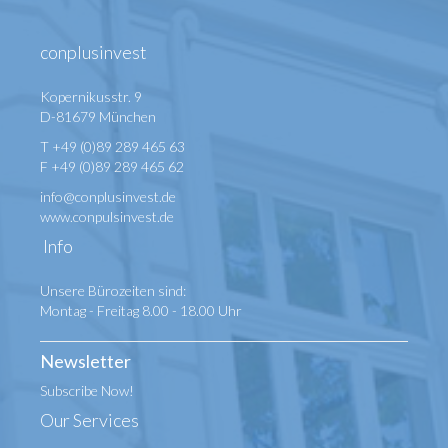
conplusinvest
Kopernikusstr. 9
D-81679 München
T +49 (0)89 289 465 63
F +49 (0)89 289 465 62
info@conplusinvest.de
www.conpulsinvest.de
Info
Unsere Bürozeiten sind:
Montag - Freitag 8.00 - 18.00 Uhr
Newsletter
Subscribe Now!
Our Services