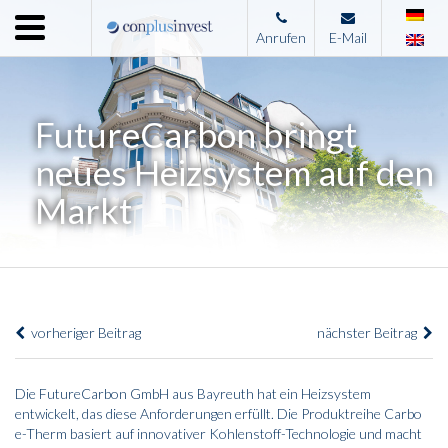
Menu
Anrufen
E-Mail
Home
Unternehmen
FutureCarbon bringt
Leistungen
neues Heizsystem auf den
Immobilienangebote
Markt
News
Presse
Kontakt
vorheriger Beitrag
nächster Beitrag
Impressum
Die FutureCarbon GmbH aus Bayreuth hat ein Heizsystem
entwickelt, das diese Anforderungen erfüllt. Die Produktreihe Carbo
e-Therm basiert auf innovativer Kohlenstoff-Technologie und macht