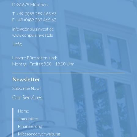
D-81679 München
T +49 (0)89 289 465 63
F +49 (0)89 289 465 62
info@conplusinvest.de
www.conpulsinvest.de
Info
Unsere Bürozeiten sind:
Montag - Freitag 8.00 - 18.00 Uhr
Newsletter
Subscribe Now!
Our Services
Home
Immobilien
Finanzierung
Mietsonderverwaltung