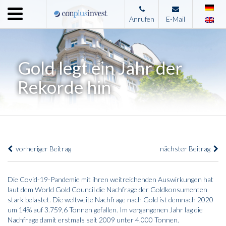
Menu
Anrufen
E-Mail
Home
Unternehmen
Gold legt ein Jahr der
Leistungen
Rekorde hin
Immobilienangebote
News
Presse
vorheriger Beitrag
nächster Beitrag
Kontakt
Impressum
Die Covid-19-Pandemie mit ihren weitreichenden Auswirkungen hat
laut dem World Gold Council die Nachfrage der Goldkonsumenten
stark belastet. Die weltweite Nachfrage nach Gold ist demnach 2020
um 14% auf 3.759,6 Tonnen gefallen. Im vergangenen Jahr lag die
Nachfrage damit erstmals seit 2009 unter 4.000 Tonnen.