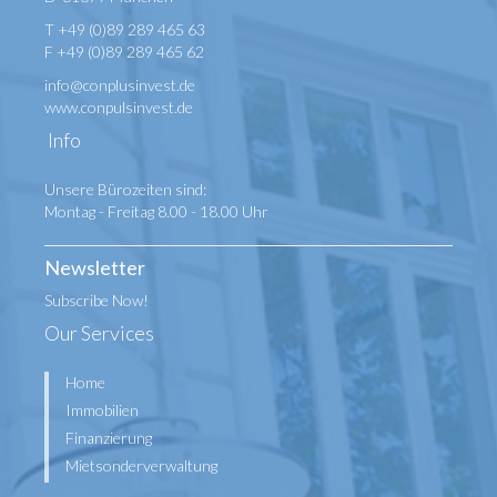
T +49 (0)89 289 465 63
F +49 (0)89 289 465 62
info@conplusinvest.de
www.conpulsinvest.de
Info
Unsere Bürozeiten sind:
Montag - Freitag 8.00 - 18.00 Uhr
Newsletter
Subscribe Now!
Our Services
Home
Immobilien
Finanzierung
Mietsonderverwaltung