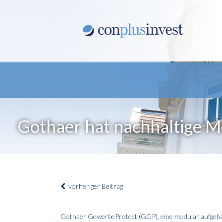
Gothaer hat nachhaltige M
vorheriger Beitrag
Gothaer GewerbeProtect (GGP), eine modular aufgeba