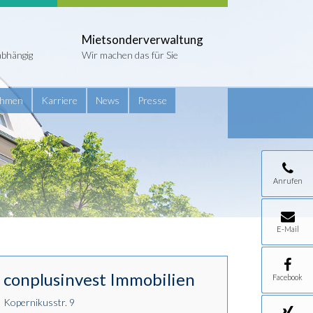
Mietsonderverwaltung
abhängig
Wir machen das für Sie
ehmen
Karriere
News
Presse
Anrufen
E-Mail
conplusinvest Immobilien
Facebook
Kopernikusstr. 9