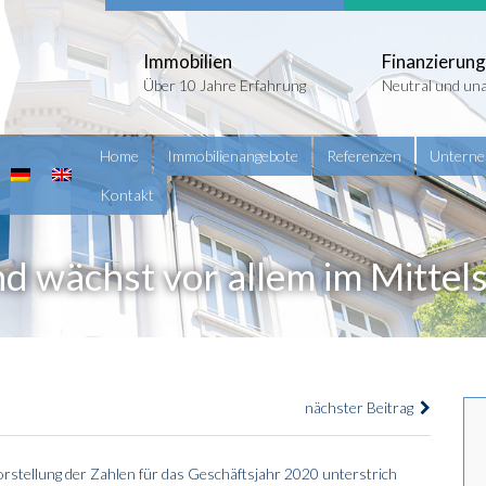
Immobilien
Finanzierung
Über 10 Jahre Erfahrung
Neutral und un
Home
Immobilienangebote
Referenzen
Untern
Kontakt
und wächst vor allem im Mitte
nächster Beitrag
orstellung der Zahlen für das Geschäftsjahr 2020 unterstrich