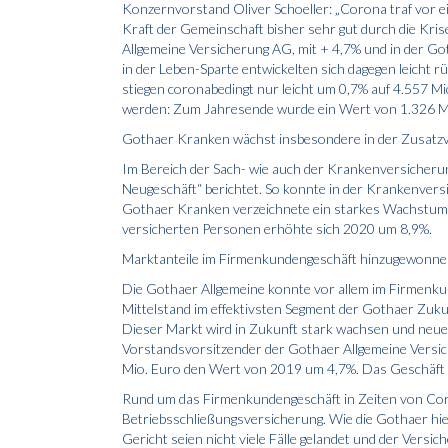
Konzernvorstand Oliver Schoeller: „Corona traf vor ein
Kraft der Gemeinschaft bisher sehr gut durch die Kr
Allgemeine Versicherung AG, mit + 4,7% und in der Go
in der Leben-Sparte entwickelten sich dagegen leicht r
stiegen coronabedingt nur leicht um 0,7% auf 4.557 M
werden: Zum Jahresende wurde ein Wert von 1.326 Mio
Gothaer Kranken wächst insbesondere in der Zusatz
Im Bereich der Sach- wie auch der Krankenversicheru
Neugeschäft“ berichtet. So konnte in der Krankenvers
Gothaer Kranken verzeichnete ein starkes Wachstum 
versicherten Personen erhöhte sich 2020 um 8,9%.
Marktanteile im Firmenkundengeschäft hinzugewonn
Die Gothaer Allgemeine konnte vor allem im Firmenku
Mittelstand im effektivsten Segment der Gothaer Zuku
Dieser Markt wird in Zukunft stark wachsen und neue 
Vorstandsvorsitzender der Gothaer Allgemeine Versic
Mio. Euro den Wert von 2019 um 4,7%. Das Geschäft 
Rund um das Firmenkundengeschäft in Zeiten von Coro
Betriebsschließungsversicherung. Wie die Gothaer hie
Gericht seien nicht viele Fälle gelandet und der Versi