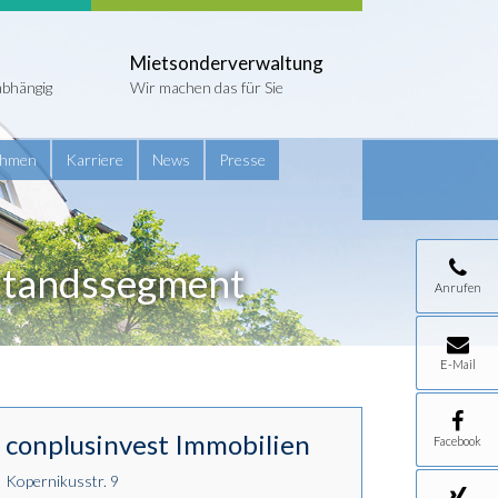
Mietsonderverwaltung
abhängig
Wir machen das für Sie
ehmen
Karriere
News
Presse
lstandssegment
Anrufen
E-Mail
conplusinvest Immobilien
Facebook
Kopernikusstr. 9