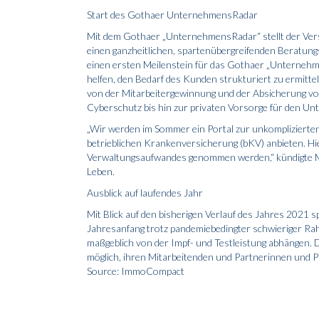
Start des Gothaer UnternehmensRadar
Mit dem Gothaer „UnternehmensRadar“ stellt der Versi
einen ganzheitlichen, spartenübergreifenden Beratungs
einen ersten Meilenstein für das Gothaer „Unternehme
helfen, den Bedarf des Kunden strukturiert zu ermitt
von der Mitarbeitergewinnung und der Absicherung v
Cyberschutz bis hin zur privaten Vorsorge für den Un
„Wir werden im Sommer ein Portal zur unkomplizierten
betrieblichen Krankenversicherung (bKV) anbieten. Hi
Verwaltungsaufwandes genommen werden,“ kündigte M
Leben.
Ausblick auf laufendes Jahr
Mit Blick auf den bisherigen Verlauf des Jahres 2021
Jahresanfang trotz pandemiebedingter schwieriger Rah
maßgeblich von der Impf- und Testleistung abhängen. D
möglich, ihren Mitarbeitenden und Partnerinnen und Par
Source: ImmoCompact