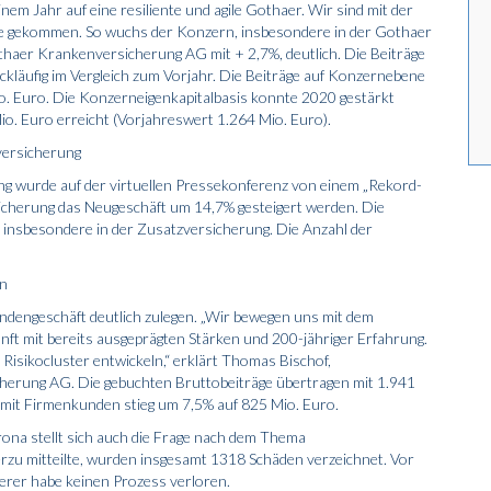
em Jahr auf eine resiliente und agile Gothaer. Wir sind mit der
ise gekommen. So wuchs der Konzern, insbesondere in der Gothaer
thaer Krankenversicherung AG mit + 2,7%, deutlich. Die Beiträge
ückläufig im Vergleich zum Vorjahr. Die Beiträge auf Konzernebene
io. Euro. Die Konzerneigenkapitalbasis konnte 2020 gestärkt
. Euro erreicht (Vorjahreswert 1.264 Mio. Euro).
versicherung
ng wurde auf der virtuellen Pressekonferenz von einem „Rekord-
icherung das Neugeschäft um 14,7% gesteigert werden. Die
insbesondere in der Zusatzversicherung. Die Anzahl der
en
ndengeschäft deutlich zulegen. „Wir bewegen uns mit dem
nft mit bereits ausgeprägten Stärken und 200-jähriger Erfahrung.
Risikocluster entwickeln,“ erklärt Thomas Bischof,
herung AG. Die gebuchten Bruttobeiträge übertragen mit 1.941
mit Firmenkunden stieg um 7,5% auf 825 Mio. Euro.
na stellt sich auch die Frage nach dem Thema
rzu mitteilte, wurden insgesamt 1318 Schäden verzeichnet. Vor
cherer habe keinen Prozess verloren.