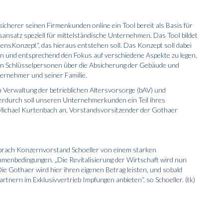
cherer seinen Firmenkunden online ein Tool bereit als Basis für
ansatz speziell für mittelständische Unternehmen. Das Tool bildet
nsKonzept“, das hieraus entstehen soll. Das Konzept soll dabei
eln und entsprechend den Fokus auf verschiedene Aspekte zu legen,
on Schlüsselpersonen über die Absicherung der Gebäude und
ternehmer und seiner Familie.
 Verwaltung der betrieblichen Altersvorsorge (bAV) und
erdurch soll unseren Unternehmerkunden ein Teil ihres
ichael Kurtenbach an, Vorstandsvorsitzender der Gothaer
 sprach Konzernvorstand Schoeller von einem starken
menbedingungen. „Die Revitalisierung der Wirtschaft wird nun
ie Gothaer wird hier ihren eigenen Betrag leisten, und sobald
tnern im Exklusivvertrieb Impfungen anbieten“, so Schoeller. (tk)