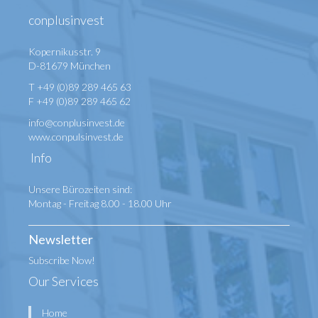
conplusinvest
Kopernikusstr. 9
D-81679 München
T +49 (0)89 289 465 63
F +49 (0)89 289 465 62
info@conplusinvest.de
www.conpulsinvest.de
Info
Unsere Bürozeiten sind:
Montag - Freitag 8.00 - 18.00 Uhr
Newsletter
Subscribe Now!
Our Services
Home