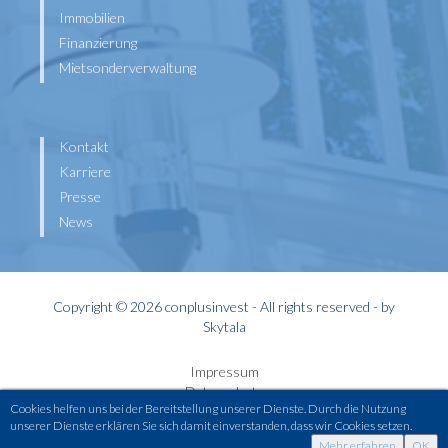
Immobilien
Finanzierung
Mietsonderverwaltung
Kontakt
Karriere
Presse
News
Copyright © 2026 conplusinvest - All rights reserved - by
Skytala
Impressum
Datenschutz
Cookies helfen uns bei der Bereitstellung unserer Dienste. Durch die Nutzung
Widerrufsbelehrung
unserer Dienste erklären Sie sich damit einverstanden, dass wir Cookies setzen.
Kontakt
Mehr erfahren
OK