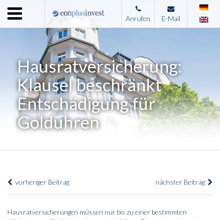
Menu
Anrufen
E-Mail
Home
Unternehmen
Hausratversicherung:
Leistungen
Klausel beschränkt
Immobilienangebote
Entschädigung für
News
Golduhren
Presse
Kontakt
Impressum
vorheriger Beitrag
nächster Beitrag
Hausratversicherungen müssen nur bis zu einer bestimmten