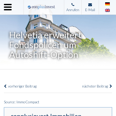
Menu
Anrufen
E-Mail
Home
Unternehmen
Helvetia erweitert
Leistungen
Fondspolicen um
Immobilienangebote
Autoshift-Option
News
Presse
Kontakt
vorheriger Beitrag
nächster Beitrag
Impressum
Source: ImmoCompact
conplusinvest Immobilien