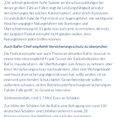
„Die zeitnah geleistete hohe Summe an Vorschusszahlungen bei
dieser großen Zahl an Fällen zeigt die Leistungsfähigkeit privater
Versicherungen bei solchen Katastrophen“, unterstrich Asmussen.
Grundsätzlich habe die Flut erneut vor Augen geführt, wie wichtig eine
Absicherung gegen Naturgefahren wie Starkregen und
Überschwemmung ist. Es gelte nun auch jene zu erreichen, die trotz
der jüngsten Flutkatastrophe nicht glauben wollen, dass
Naturgefahren jeden treffen können.
Auch BaFin-Chef empfiehlt Versicherungsschutz zu überprüfen
Die Flutkatastrophe war auch Thema im aktuellen BaFin-Journal. In
einem Interview empfiehlt Frank Grund, der Exekutivdirektor der
BaFin, Hausbesitzern, die Überflutungen zum Anlass zu nehmen, über
ihren Versicherungsschutz nachzudenken. „Wer eine Wohngebäude-
und Hausratversicherung abgeschlossen hat, sollte prüfen, ob sie
einen entsprechenden Schutz bietet. Gewerbetreibende sollten
außerdem schauen, ob ihre Betriebsunterbrechungsversicherung im
Fall der Fälle greift“, so Grund im Interview
Schlimmstenfalls rund 5,7 Mrd. Euro an Schäden
Zur Höhe der Schäden hat die BaFin eine Befragung von rund 150
deutschen Schaden- und Unfallversicherern sowie 28
Rückversicherer durchgeführt und nach der erwarteten