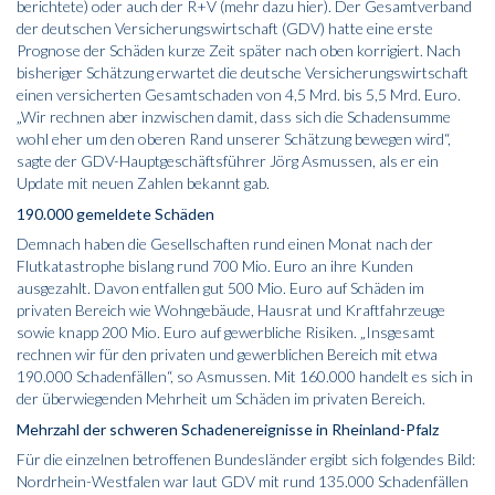
berichtete
) oder auch der R+V (
mehr dazu hier
). Der Gesamtverband
der deutschen Versicherungswirtschaft (GDV) hatte eine erste
Prognose der Schäden kurze Zeit später nach oben korrigiert. Nach
bisheriger Schätzung erwartet die deutsche Versicherungswirtschaft
einen versicherten Gesamtschaden von 4,5 Mrd. bis 5,5 Mrd. Euro.
„Wir rechnen aber inzwischen damit, dass sich die Schadensumme
wohl eher um den oberen Rand unserer Schätzung bewegen wird“,
sagte der GDV-Hauptgeschäftsführer Jörg Asmussen, als er ein
Update mit neuen Zahlen bekannt gab.
190.000 gemeldete Schäden
Demnach haben die Gesellschaften rund einen Monat nach der
Flutkatastrophe bislang rund 700 Mio. Euro an ihre Kunden
ausgezahlt. Davon entfallen gut 500 Mio. Euro auf Schäden im
privaten Bereich wie Wohngebäude, Hausrat und Kraftfahrzeuge
sowie knapp 200 Mio. Euro auf gewerbliche Risiken. „Insgesamt
rechnen wir für den privaten und gewerblichen Bereich mit etwa
190.000 Schadenfällen“, so Asmussen. Mit 160.000 handelt es sich in
der überwiegenden Mehrheit um Schäden im privaten Bereich.
Mehrzahl der schweren Schadenereignisse in Rheinland-Pfalz
Für die einzelnen betroffenen Bundesländer ergibt sich folgendes Bild:
Nordrhein-Westfalen war laut GDV mit rund 135.000 Schadenfällen