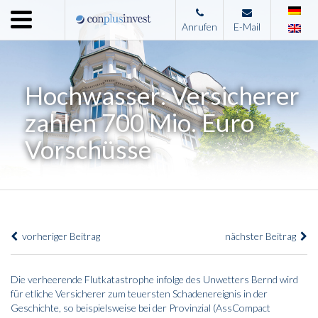
Menu
Anrufen
E-Mail
Home
Unternehmen
Hochwasser: Versicherer
Leistungen
zahlen 700 Mio. Euro
Immobilienangebote
Vorschüsse
News
Presse
Kontakt
vorheriger Beitrag
nächster Beitrag
Impressum
Die verheerende Flutkatastrophe infolge des Unwetters Bernd wird
für etliche Versicherer zum teuersten Schadenereignis in der
Geschichte, so beispielsweise bei der Provinzial (
AssCompact