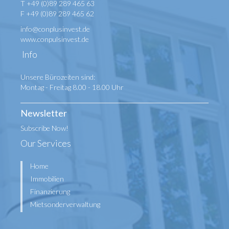
T +49 (0)89 289 465 63
F +49 (0)89 289 465 62
info@conplusinvest.de
www.conpulsinvest.de
Info
Unsere Bürozeiten sind:
Montag - Freitag 8.00 - 18.00 Uhr
Newsletter
Subscribe Now!
Our Services
Home
Immobilien
Finanzierung
Mietsonderverwaltung