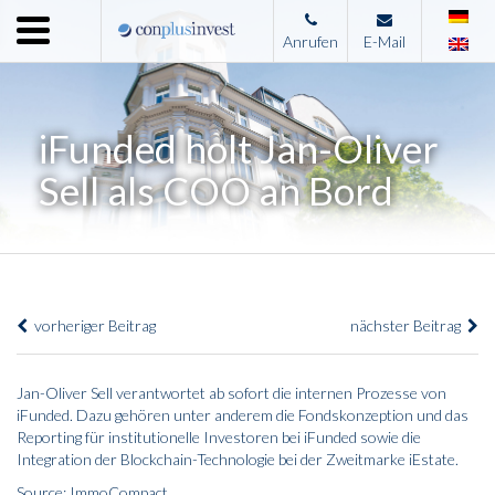
Menu
Anrufen
E-Mail
Home
Unternehmen
iFunded holt Jan-Oliver
Leistungen
Sell als COO an Bord
Immobilienangebote
News
Presse
vorheriger Beitrag
nächster Beitrag
Kontakt
Impressum
Jan-Oliver Sell verantwortet ab sofort die internen Prozesse von
iFunded. Dazu gehören unter anderem die Fondskonzeption und das
Reporting für institutionelle Investoren bei iFunded sowie die
Integration der Blockchain-Technologie bei der Zweitmarke iEstate.
Source: ImmoCompact