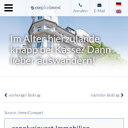
Menu
Anrufen
E-Mail
Home
Unternehmen
Im Alter hierzulande
Leistungen
knapp bei Kasse? Dann
Immobilienangebote
lieber auswandern!
News
Presse
Kontakt
vorheriger Beitrag
nächster Beitrag
Impressum
Source: ImmoCompact
conplusinvest Immobilien