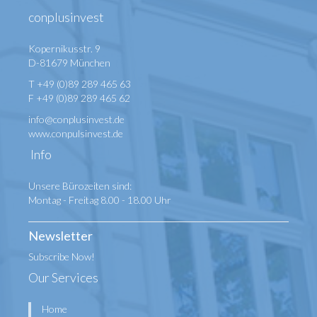
conplusinvest
Kopernikusstr. 9
D-81679 München
T +49 (0)89 289 465 63
F +49 (0)89 289 465 62
info@conplusinvest.de
www.conpulsinvest.de
Info
Unsere Bürozeiten sind:
Montag - Freitag 8.00 - 18.00 Uhr
Newsletter
Subscribe Now!
Our Services
Home