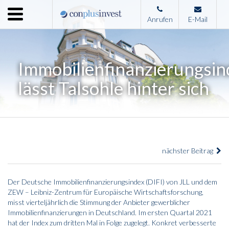
Menu
Anrufen
E-Mail
Home
Unternehmen
Immobilienfinanzierungsin
Leistungen
lässt Talsohle hinter sich
Immobilienangebote
News
Presse
nächster Beitrag
Kontakt
Impressum
Der Deutsche Immobilienfinanzierungsindex (DIFI) von JLL und dem
ZEW – Leibniz-Zentrum für Europäische Wirtschaftsforschung,
misst vierteljährlich die Stimmung der Anbieter gewerblicher
Immobilienfinanzierungen in Deutschland. Im ersten Quartal 2021
hat der Index zum dritten Mal in Folge zugelegt. Konkret verbesserte