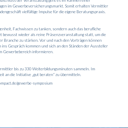
Abschluss der Veranstaltung geht es im Rahmen einer
ngen im Gewerbeversicherungsmarkt. Somit erhalten Vermittler
ngeschäft vielfältige Impulse für die eigene Beratungspraxis.
enheit, Fachwissen zu tanken, sondern auch das berufliche
 bewusst wieder als reine Präsenz­veranstaltung statt, um die
er Branche zu stärken. Vor und nach den Vorträgen können
n ins Gespräch kommen und sich an den Ständen der Aussteller
im Gewerbebereich informieren.
rmittler bis zu 330 Weiterbildungsminuten sammeln. Im
t an die Initiative „gut beraten“ zu übermitteln.
scompact.de/gewerbe-symposium