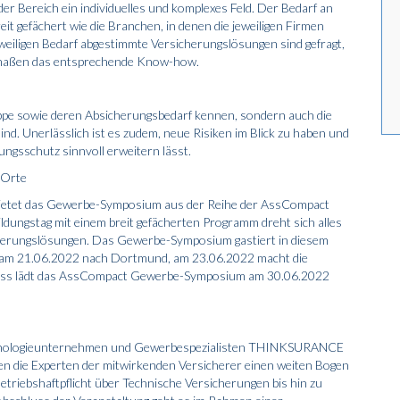
der Bereich ein individuelles und komplexes Feld. Der Bedarf an
eit gefächert wie die Branchen, in denen die jeweiligen Firmen
eweiligen Bedarf abgestimmte Versicherungslösungen sind gefragt,
ermaßen das entsprechende Know-how.
ruppe sowie deren Absicherungsbedarf kennen, sondern auch die
ind. Unerlässlich ist es zudem, neue Risiken im Blick zu haben und
ungsschutz sinnvoll erweitern lässt.
 Orte
, bietet das Gewerbe-Symposium aus der Reihe der AssCompact
dungstag mit einem breit gefächerten Programm dreht sich alles
erungslösungen. Das Gewerbe-Symposium gastiert in diesem
 es am 21.06.2022 nach Dortmund, am 23.06.2022 macht die
hluss lädt das AssCompact Gewerbe-Symposium am 30.06.2022
echnologieunternehmen und Gewerbespezialisten THINKSURANCE
nen die Experten der mitwirkenden Versicherer einen weiten Bogen
triebshaftpflicht über Technische Versicherungen bis hin zu