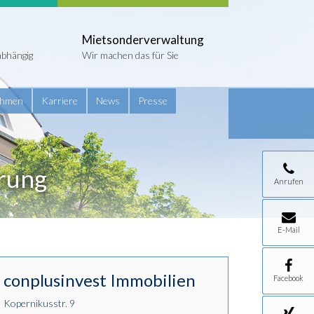
Mietsonderverwaltung
abhängig
Wir machen das für Sie
ehmen
Karriere
News
Presse
rung
Anrufen
E-Mail
conplusinvest Immobilien
Facebook
Kopernikusstr. 9