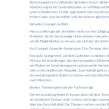
Betreuungsprozess effizienter gestalten lassen, bleibt 
Absicherung ist bei Gewerbekunden so vielfältig und br
unterschiedlichster Größe angesiedelt sind. Auf den j
fordern aber vom Vermittler und Versicherer gleich
Aktuelle Lösungen im Blick
Hierzu sollten gerade Vermittler nicht nur ihre Zielg
Produkte, die für das jeweilige Unternehmen relevant s
um die Möglichkeiten zu wissen, wie sich der Versicher
AssCompact Gewerbe-Symposium: Drei Termine, drei
Eine gute Gelegenheit, auf dem Laufenden zu bleiben
Wissen Veranstaltungen. Bei dem kompakten Weiterbil
um Risiken im Gewerbesegment und passende Versich
Jahr in drei Städten der Republik. Zum Auftakt geht
Veranstaltung dann Station in Ha­nau und zum Absc
nach München.
Breites Themenspektrum der Fachvorträge
Die Veranstaltung findet in Kooperation mit dem T
als fachlichem Partner statt. In ihren Vorträgen span
über das Geschäftsfeld. Die Themen reichen von der Be