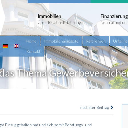
Immobilien
Finanzierung
Über 10 Jahre Erfahrung
Neutral und un
Home
Immobilienangebote
Referenzen
Untern
Kontakt
 das Thema Gewerbeversiche
nächster Beitrag
st Einzug gehalten hat und sich somit Beratungs- und