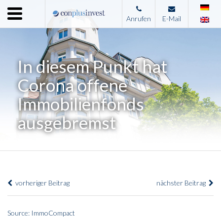
Menu
Anrufen
E-Mail
Home
Unternehmen
In diesem Punkt hat
Leistungen
Corona offene
Immobilienangebote
Immobilienfonds
News
ausgebremst
Presse
Kontakt
Impressum
vorheriger Beitrag
nächster Beitrag
Source: ImmoCompact