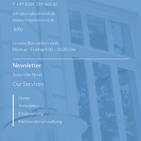
F +49 (0)89 289 465 62
info@conplusinvest.de
www.conpulsinvest.de
Info
Unsere Bürozeiten sind:
Montag - Freitag 8.00 - 18.00 Uhr
Newsletter
Subscribe Now!
Our Services
Home
Immobilien
Finanzierung
Mietsonderverwaltung