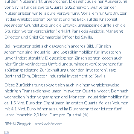
auf dem Nutzermarkt ungebrochen. Dies geht aus einer Auswertung
von Savills für das zweite Quartal 2022 hervor. „Auf Seiten der
Nutzer erleben wir teils pure Verzweiflung. Vor allem für Großnutzer
ist das Angebot extrem begrenzt und mit Blick auf die Knappheit
geeigneter Grundstücke und die Entwicklungspipeline dürfte sich die
Situation weiter verschärfen“, erklärt Panajotis Aspiotis, Managing
Director und Chief Commercial Officer bei Savills.
Bei Investoren zeigt sich dagegen ein anderes Bild. „Für sich
genommen sind Industrie- und Logistikimmobilien für Investoren
unverändert attraktiv. Die gestiegenen Zinsen sorgen jedoch auch
hier für ein verändertes Umfeld und zumindest vorübergehend für
spürbar gestiegene Zurückhaltung unter den Investoren“, sagt
Bertrand Ehm, Director Industrial Investment bei Savills.
Diese Zurückhaltung spiegelt sich auch in einem vergleichsweise
niedrigen Transaktionsvolumen im zweiten Quartal wieder. Demnach
wechselten in den vergangenen drei Monaten Industrieimmobilien für
ca. 1,5 Mrd. Euro den Eigentümer. Im ersten Quartal fiel das Volumen
mit 4,1 Mrd. Euro höher aus und im Durchschnitt der letzten fünf
Jahre immerhin 2,0 Mrd. Euro pro Quartal. (tk)
Bild: © Zixp@ck – stock.adobe.com