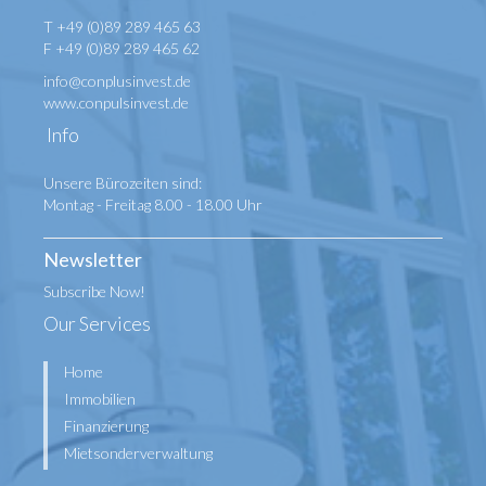
T +49 (0)89 289 465 63
F +49 (0)89 289 465 62
info@conplusinvest.de
www.conpulsinvest.de
Info
Unsere Bürozeiten sind:
Montag - Freitag 8.00 - 18.00 Uhr
Newsletter
Subscribe Now!
Our Services
Home
Immobilien
Finanzierung
Mietsonderverwaltung