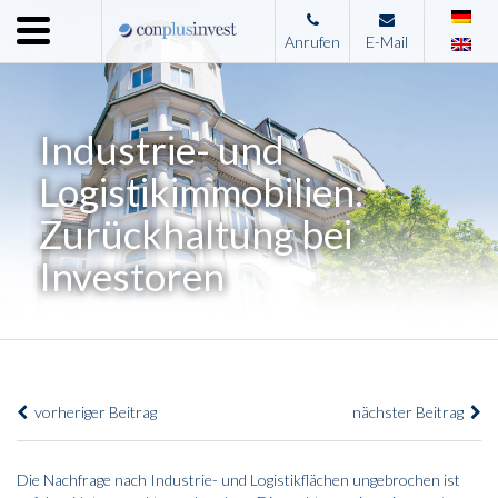
Menu
Anrufen
E-Mail
Home
Unternehmen
Industrie- und
Leistungen
Logistikimmobilien:
Immobilienangebote
Zurückhaltung bei
News
Investoren
Presse
Kontakt
Impressum
vorheriger Beitrag
nächster Beitrag
Die Nachfrage nach Industrie- und Logistikflächen ungebrochen ist