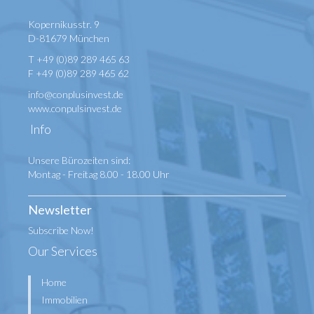
Kopernikusstr. 9
D-81679 München
T +49 (0)89 289 465 63
F +49 (0)89 289 465 62
info@conplusinvest.de
www.conpulsinvest.de
Info
Unsere Bürozeiten sind:
Montag - Freitag 8.00 - 18.00 Uhr
Newsletter
Subscribe Now!
Our Services
Home
Immobilien