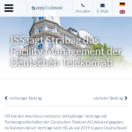
Menu
Anrufen
E-Mail
Home
Unternehmen
ISS jagt Strabag das
Leistungen
Facility Management der
Immobilienangebote
Deutschen Telekom ab
News
Presse
Kontakt
vorheriger Beitrag
nächster Beitrag
Impressum
ISS hat den Abschluss mehrerer zehnjähriger Verträge mit
Tochtergesellschaften der Deutschen Telekom AG bekannt gegeben.
Im Rahmen dieser Verträge wird ISS ab Juli 2019 in ganz Deutschland